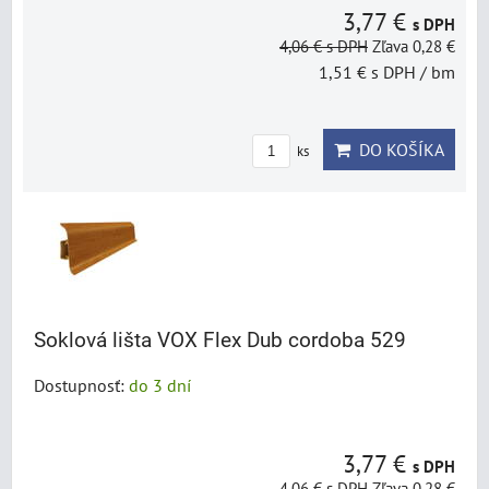
3,77 €
s DPH
4,06 €
s DPH
Zľava 0,28 €
1,51 €
s DPH
/ bm
DO KOŠÍKA
ks
Soklová lišta VOX Flex Dub cordoba 529
Dostupnosť:
do 3 dní
3,77 €
s DPH
4,06 €
s DPH
Zľava 0,28 €