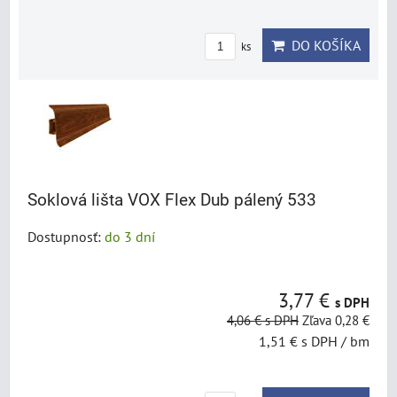
DO KOŠÍKA
ks
Soklová lišta VOX Flex Dub pálený 533
Dostupnosť:
do 3 dní
3,77 €
s DPH
4,06 €
s DPH
Zľava 0,28 €
1,51 €
s DPH
/ bm