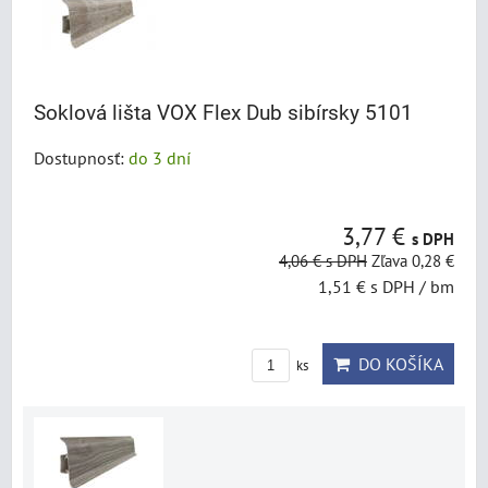
Soklová lišta VOX Flex Dub sibírsky 5101
Dostupnosť:
do 3 dní
3,77 €
s DPH
4,06 €
s DPH
Zľava 0,28 €
1,51 €
s DPH
/ bm
DO KOŠÍKA
ks