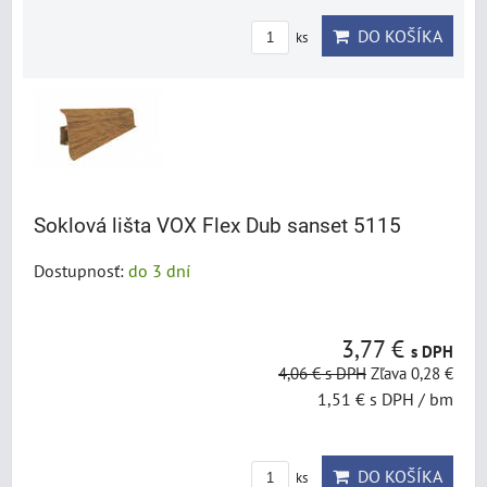
DO KOŠÍKA
ks
Soklová lišta VOX Flex Dub sanset 5115
Dostupnosť:
do 3 dní
3,77 €
s DPH
4,06 €
s DPH
Zľava 0,28 €
1,51 €
s DPH
/ bm
DO KOŠÍKA
ks