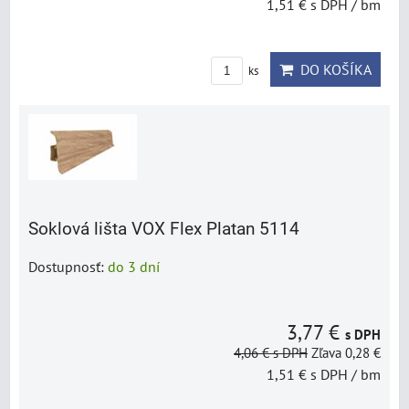
1,51 €
s DPH
/ bm
DO KOŠÍKA
ks
Soklová lišta VOX Flex Platan 5114
Dostupnosť:
do 3 dní
3,77 €
s DPH
4,06 €
s DPH
Zľava 0,28 €
1,51 €
s DPH
/ bm