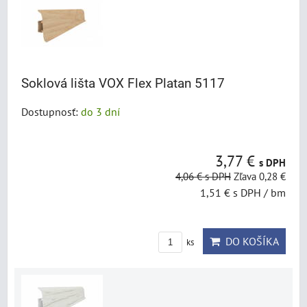
Soklová lišta VOX Flex Platan 5117
Dostupnosť:
do 3 dní
3,77 €
s DPH
4,06 €
s DPH
Zľava 0,28 €
1,51 €
s DPH
/ bm
DO KOŠÍKA
ks