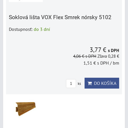
Soklová lišta VOX Flex Smrek nórsky 5102
Dostupnosť:
do 3 dní
3,77 €
s DPH
4,06 €
s DPH
Zľava 0,28 €
1,51 €
s DPH
/ bm
DO KOŠÍKA
ks