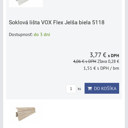
Soklová lišta VOX Flex Jelša biela 5118
Dostupnosť:
do 3 dní
3,77 €
s DPH
4,06 €
s DPH
Zľava 0,28 €
1,51 €
s DPH
/ bm
DO KOŠÍKA
ks