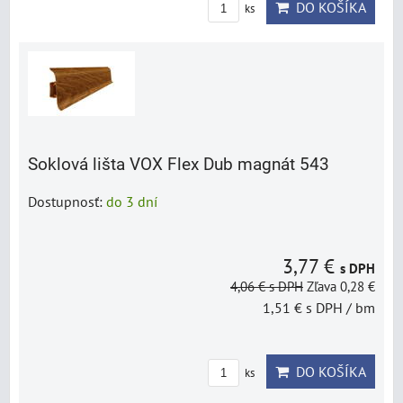
DO KOŠÍKA
ks
Soklová lišta VOX Flex Dub magnát 543
Dostupnosť:
do 3 dní
3,77 €
s DPH
4,06 €
s DPH
Zľava 0,28 €
1,51 €
s DPH
/ bm
DO KOŠÍKA
ks