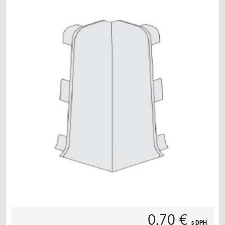
0,70 €
s DPH