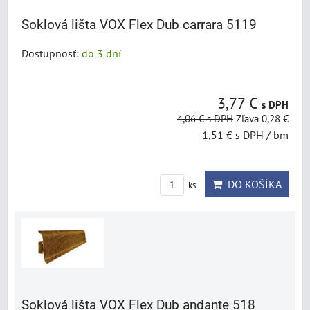
Soklová lišta VOX Flex Dub carrara 5119
Dostupnosť:
do 3 dní
3,77 €
s DPH
4,06 €
s DPH
Zľava 0,28 €
1,51 €
s DPH
/ bm
DO KOŠÍKA
ks
Soklová lišta VOX Flex Dub andante 518