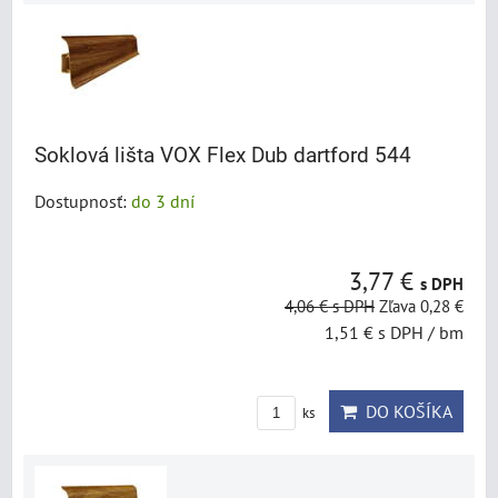
Soklová lišta VOX Flex Dub dartford 544
Dostupnosť:
do 3 dní
3,77 €
s DPH
4,06 €
s DPH
Zľava 0,28 €
1,51 €
s DPH
/ bm
DO KOŠÍKA
ks