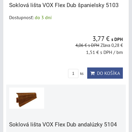
Soklová lišta VOX Flex Dub španielsky 5103
Dostupnosť:
do 3 dní
3,77 €
s DPH
4,06 €
s DPH
Zľava 0,28 €
1,51 €
s DPH
/ bm
DO KOŠÍKA
ks
Soklová lišta VOX Flex Dub andalúzky 5104