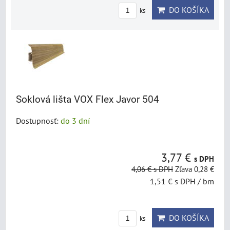
DO KOŠÍKA
ks
Soklová lišta VOX Flex Javor 504
Dostupnosť:
do 3 dní
3,77 €
s DPH
4,06 €
s DPH
Zľava 0,28 €
1,51 €
s DPH
/ bm
DO KOŠÍKA
ks