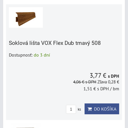
Soklová lišta VOX Flex Dub tmavý 508
Dostupnosť:
do 3 dní
3,77 €
s DPH
4,06 €
s DPH
Zľava 0,28 €
1,51 €
s DPH
/ bm
DO KOŠÍKA
ks