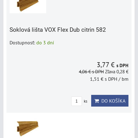
Soklová lišta VOX Flex Dub citrin 582
Dostupnosť:
do 3 dní
3,77 €
s DPH
4,06 €
s DPH
Zľava 0,28 €
1,51 €
s DPH
/ bm
DO KOŠÍKA
ks