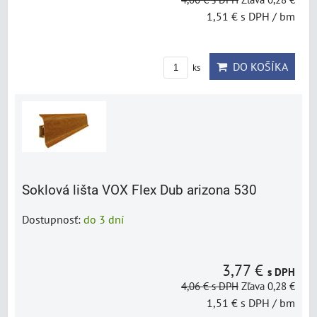
1,51 €
s DPH
/ bm
DO KOŠÍKA
ks
Soklová lišta VOX Flex Dub arizona 530
Dostupnosť:
do 3 dní
3,77 €
s DPH
4,06 €
s DPH
Zľava 0,28 €
1,51 €
s DPH
/ bm