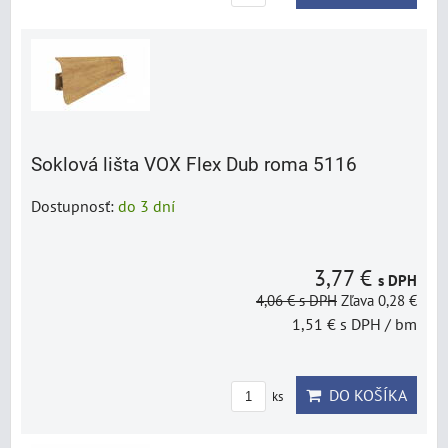
Soklová lišta VOX Flex Dub roma 5116
Dostupnosť:
do 3 dní
3,77 €
s DPH
4,06 €
s DPH
Zľava 0,28 €
1,51 €
s DPH
/ bm
DO KOŠÍKA
ks