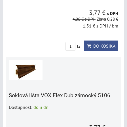
3,77 €
s DPH
4,06 €
s DPH
Zľava 0,28 €
1,51 €
s DPH
/ bm
DO KOŠÍKA
ks
Soklová lišta VOX Flex Dub zámocký 5106
Dostupnosť:
do 3 dní