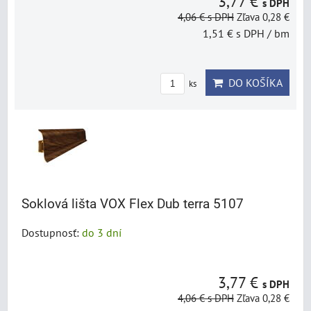
3,77 €
s DPH
4,06 €
s DPH
Zľava 0,28 €
1,51 €
s DPH
/ bm
DO KOŠÍKA
ks
Soklová lišta VOX Flex Dub terra 5107
Dostupnosť:
do 3 dní
3,77 €
s DPH
4,06 €
s DPH
Zľava 0,28 €