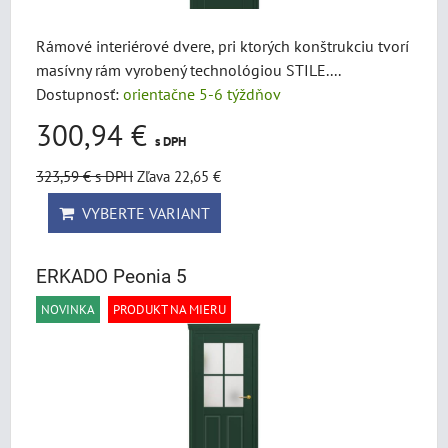
Rámové interiérové dvere, pri ktorých konštrukciu tvorí
masívny rám vyrobený technológiou STILE....
Dostupnosť:
orientačne 5-6 týždňov
300,94 €
s DPH
323,59 €
s DPH
Zľava 22,65 €
VYBERTE VARIANT
ERKADO Peonia 5
NOVINKA
PRODUKT NA MIERU