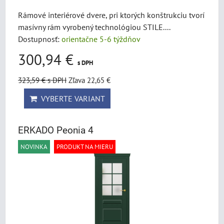
Rámové interiérové dvere, pri ktorých konštrukciu tvorí
masívny rám vyrobený technológiou STILE....
Dostupnosť:
orientačne 5-6 týždňov
300,94 €
s DPH
323,59 €
s DPH
Zľava 22,65 €
VYBERTE VARIANT
ERKADO Peonia 4
NOVINKA
PRODUKT NA MIERU