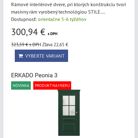
Rámové interiérové dvere, pri ktorých konštrukciu tvorí
masívny rám vyrobený technológiou STILE....
Dostupnosť:
orientačne 5-6 týždňov
300,94 €
s DPH
323,59 €
s DPH
Zľava 22,65 €
VYBERTE VARIANT
ERKADO Peonia 3
NOVINKA
PRODUKT NA MIERU