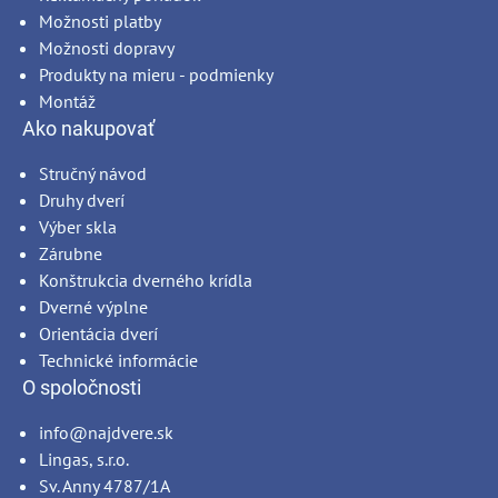
Možnosti platby
Možnosti dopravy
Produkty na mieru - podmienky
Montáž
Ako nakupovať
Stručný návod
Druhy dverí
Výber skla
Zárubne
Konštrukcia dverného krídla
Dverné výplne
Orientácia dverí
Technické informácie
O spoločnosti
info@najdvere.sk
Lingas, s.r.o.
Sv. Anny 4787/1A