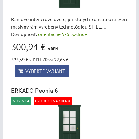
Rámové interiérové dvere, pri ktorých konštrukciu tvorí
masívny rám vyrobený technológiou STILE....
Dostupnosť:
orientačne 5-6 týždňov
300,94 €
s DPH
323,59 €
s DPH
Zľava 22,65 €
VYBERTE VARIANT
ERKADO Peonia 6
NOVINKA
PRODUKT NA MIERU