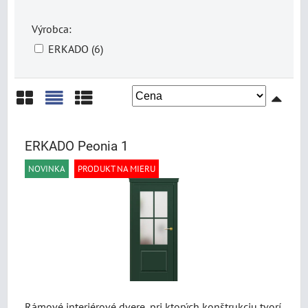
Výrobca:
ERKADO (6)
Mriežka
Zoznam
Tabuľka
ERKADO Peonia 1
NOVINKA
PRODUKT NA MIERU
Rámové interiérové dvere, pri ktorých konštrukciu tvorí