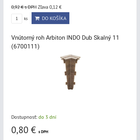
0,92 €
s DPH
Zľava 0,12 €
DO KOŠÍKA
ks
Vnútorný roh Arbiton INDO Dub Skalný 11
(6700111)
Dostupnosť:
do 3 dní
0,80 €
s DPH