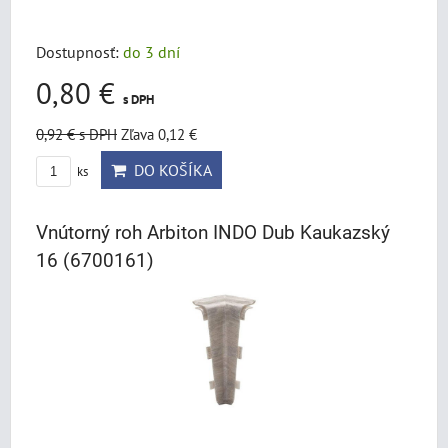
Dostupnosť:
do 3 dní
0,80 €
s DPH
0,92 €
s DPH
Zľava 0,12 €
DO KOŠÍKA
ks
Vnútorný roh Arbiton INDO Dub Kaukazský
16 (6700161)