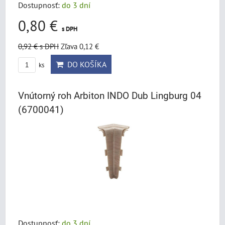
Dostupnosť:
do 3 dní
0,80 €
s DPH
0,92 €
s DPH
Zľava 0,12 €
DO KOŠÍKA
ks
Vnútorný roh Arbiton INDO Dub Lingburg 04
(6700041)
Dostupnosť:
do 3 dní