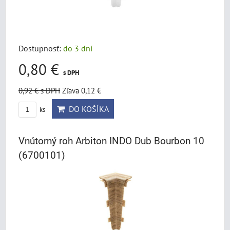
Dostupnosť:
do 3 dní
0,80 €
s DPH
0,92 €
s DPH
Zľava 0,12 €
DO KOŠÍKA
ks
Vnútorný roh Arbiton INDO Dub Bourbon 10
(6700101)