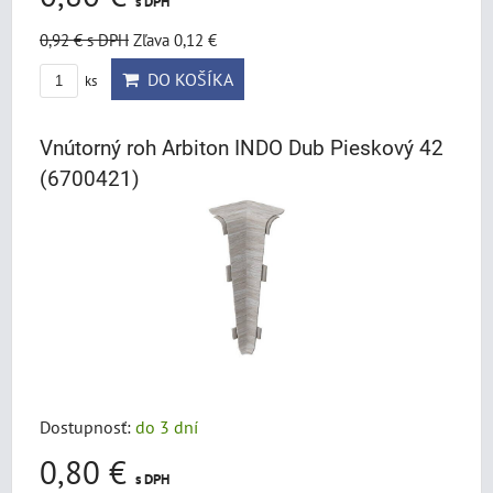
s DPH
0,92 €
s DPH
Zľava 0,12 €
DO KOŠÍKA
ks
Vnútorný roh Arbiton INDO Dub Pieskový 42
(6700421)
Dostupnosť:
do 3 dní
0,80 €
s DPH