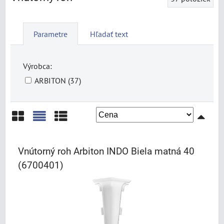
Parametre
Hľadať text
Výrobca:
ARBITON (37)
Mriežka
Zoznam
Tabuľka
Vnútorný roh Arbiton INDO Biela matná 40
(6700401)