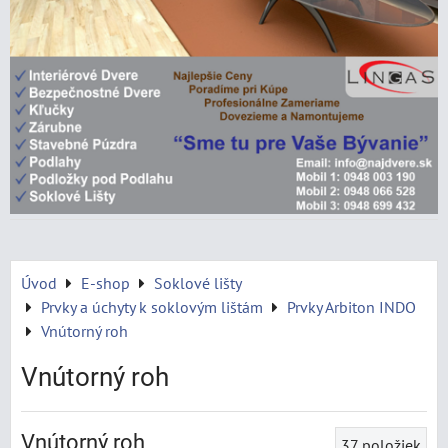
Úvod
E-shop
Soklové lišty
Prvky a úchyty k soklovým lištám
Prvky Arbiton INDO
Vnútorný roh
Vnútorný roh
Vnútorný roh
37
položiek