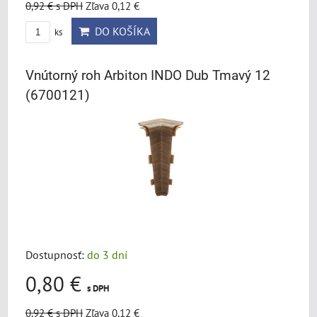
0,92 €
s DPH
Zľava 0,12 €
DO KOŠÍKA
ks
Vnútorný roh Arbiton INDO Dub Tmavý 12
(6700121)
Dostupnosť:
do 3 dní
0,80 €
s DPH
0,92 €
s DPH
Zľava 0,12 €