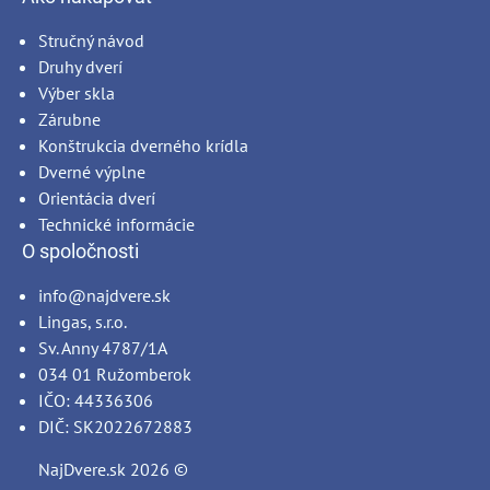
Stručný návod
Druhy dverí
Výber skla
Zárubne
Konštrukcia dverného krídla
Dverné výplne
Orientácia dverí
Technické informácie
O spoločnosti
info@najdvere.sk
Lingas, s.r.o.
Sv. Anny 4787/1A
034 01 Ružomberok
IČO: 44336306
DIČ: SK2022672883
NajDvere.sk
2026 ©