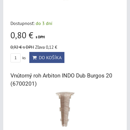
Dostupnosť:
do 3 dní
0,80 €
s DPH
0,92 €
s DPH
Zľava 0,12 €
DO KOŠÍKA
ks
Vnútorný roh Arbiton INDO Dub Burgos 20
(6700201)