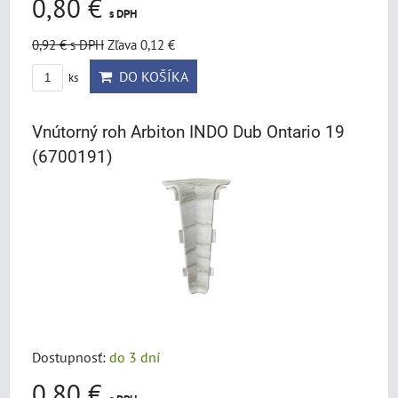
0,80 €
s DPH
0,92 €
s DPH
Zľava 0,12 €
DO KOŠÍKA
ks
Vnútorný roh Arbiton INDO Dub Ontario 19
(6700191)
Dostupnosť:
do 3 dní
0,80 €