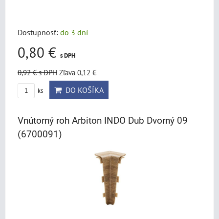
Dostupnosť:
do 3 dní
0,80 €
s DPH
0,92 €
s DPH
Zľava 0,12 €
DO KOŠÍKA
ks
Vnútorný roh Arbiton INDO Dub Dvorný 09
(6700091)