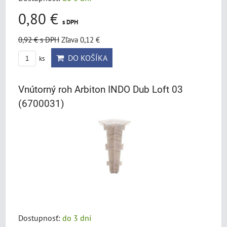
0,80 €
s DPH
0,92 €
s DPH
Zľava 0,12 €
DO KOŠÍKA
ks
Vnútorný roh Arbiton INDO Dub Loft 03
(6700031)
Dostupnosť:
do 3 dní