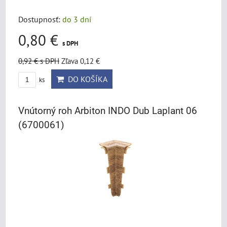
Dostupnosť:
do 3 dní
0,80 €
s DPH
0,92 €
s DPH
Zľava 0,12 €
DO KOŠÍKA
ks
Vnútorný roh Arbiton INDO Dub Laplant 06
(6700061)