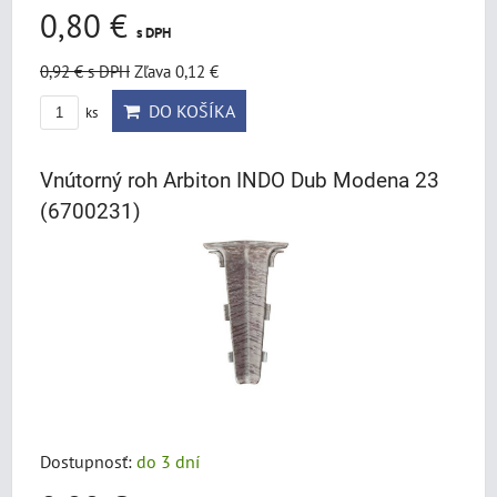
0,80 €
s DPH
0,92 €
s DPH
Zľava 0,12 €
DO KOŠÍKA
ks
Vnútorný roh Arbiton INDO Dub Modena 23
(6700231)
Dostupnosť:
do 3 dní