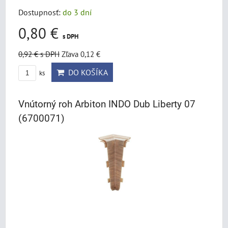
Dostupnosť:
do 3 dní
0,80 €
s DPH
0,92 €
s DPH
Zľava 0,12 €
DO KOŠÍKA
ks
Vnútorný roh Arbiton INDO Dub Liberty 07
(6700071)