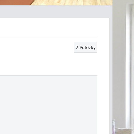
2
Položky