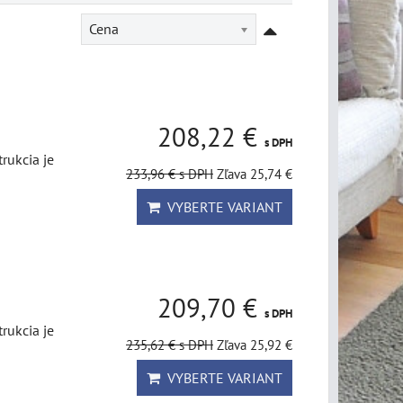
Cena
208,22 €
s DPH
rukcia je
233,96 €
s DPH
Zľava 25,74 €
VYBERTE VARIANT
209,70 €
s DPH
rukcia je
235,62 €
s DPH
Zľava 25,92 €
VYBERTE VARIANT