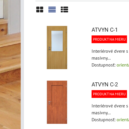
Mriežka
Zoznam
Tabuľka
ATVYN C-1
PRODUKT NA MIERU
Interiérové dvere 
masívny...
Dostupnosť:
orien
ATVYN C-2
PRODUKT NA MIERU
Interiérové dvere 
masívny...
Dostupnosť:
orien