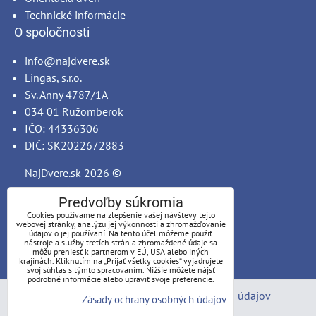
Technické informácie
O spoločnosti
info@najdvere.sk
Lingas, s.r.o.
Sv. Anny 4787/1A
034 01 Ružomberok
IČO: 44336306
DIČ: SK2022672883
NajDvere.sk
2026 ©
Predvoľby súkromia
Cookies používame na zlepšenie vašej návštevy tejto
webovej stránky, analýzu jej výkonnosti a zhromažďovanie
údajov o jej používaní. Na tento účel môžeme použiť
nástroje a služby tretích strán a zhromaždené údaje sa
môžu preniesť k partnerom v EÚ, USA alebo iných
krajinách. Kliknutím na „Prijať všetky cookies“ vyjadrujete
svoj súhlas s týmto spracovaním. Nižšie môžete nájsť
podrobné informácie alebo upraviť svoje preferencie.
Predvoľby súkromia
Zásady ochrany osobných údajov
Zásady ochrany osobných údajov