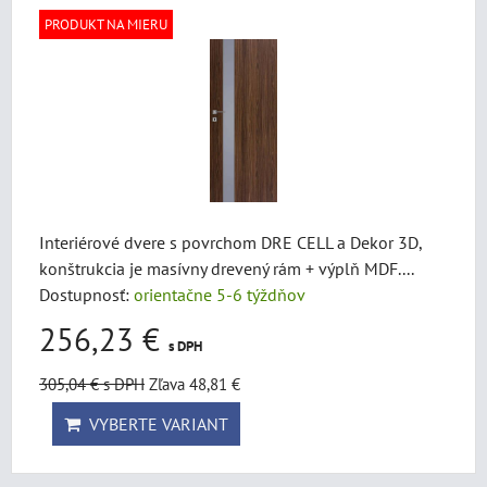
PRODUKT NA MIERU
Interiérové dvere s povrchom DRE CELL a Dekor 3D,
konštrukcia je masívny drevený rám + výplň MDF....
Dostupnosť:
orientačne 5-6 týždňov
256,23 €
s DPH
305,04 €
s DPH
Zľava 48,81 €
VYBERTE VARIANT