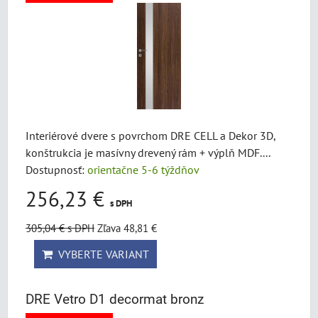
Interiérové dvere s povrchom DRE CELL a Dekor 3D,
konštrukcia je masívny drevený rám + výplň MDF....
Dostupnosť:
orientačne 5-6 týždňov
256,23 €
s DPH
305,04 €
s DPH
Zľava 48,81 €
VYBERTE VARIANT
DRE Vetro D1 decormat bronz