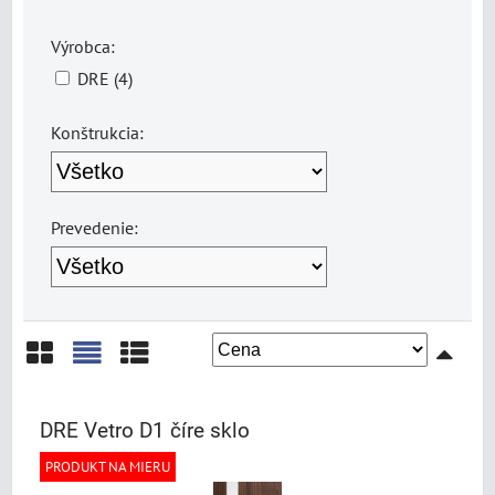
Výrobca:
DRE (4)
Konštrukcia:
Prevedenie:
Mriežka
Zoznam
Tabuľka
DRE Vetro D1 číre sklo
PRODUKT NA MIERU