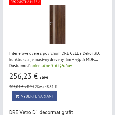
PRODUKT NA MIERU
Interiérové dvere s povrchom DRE CELL a Dekor 3D,
konštrukcia je masívny drevený rám + výplň MDF....
Dostupnosť:
orientačne 5-6 týždňov
256,23 €
s DPH
305,04 €
s DPH
Zľava 48,81 €
VYBERTE VARIANT
DRE Vetro D1 decormat grafit