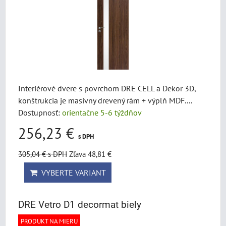
Interiérové dvere s povrchom DRE CELL a Dekor 3D,
konštrukcia je masívny drevený rám + výplň MDF....
Dostupnosť:
orientačne 5-6 týždňov
256,23 €
s DPH
305,04 €
s DPH
Zľava 48,81 €
VYBERTE VARIANT
DRE Vetro D1 decormat biely
PRODUKT NA MIERU