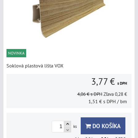
NOVINKA
Soklová plastová lišta VOX
3,77 €
s DPH
4,06 €
s DPH
Zľava
0,28 €
1,51 €
s DPH
/ bm
DO KOŠÍKA
ks