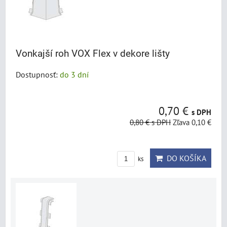
Vonkajší roh VOX Flex v dekore lišty
Dostupnosť:
do 3 dní
0,70 €
s DPH
0,80 €
s DPH
Zľava 0,10 €
DO KOŠÍKA
ks