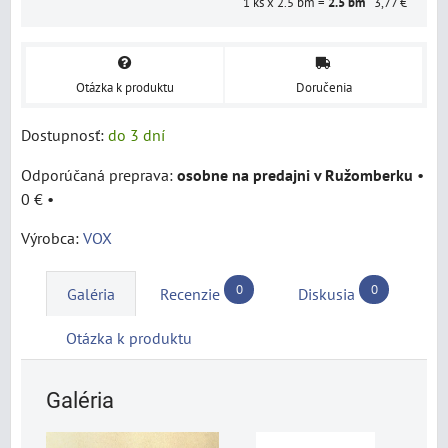
1
ks x 2.5 bm =
2.5
bm
3,77 €
Otázka k produktu
Doručenia
Dostupnosť:
do 3 dní
osobne na predajni v Ružomberku
•
0 €
•
Výrobca:
VOX
0
0
Galéria
Recenzie
Diskusia
Otázka k produktu
Galéria