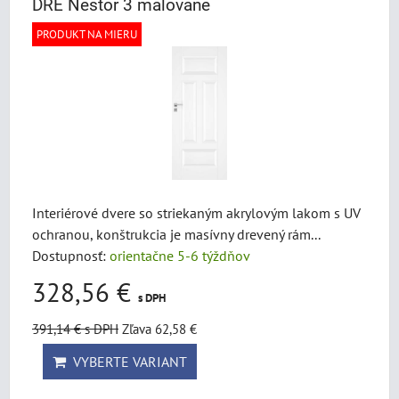
DRE Nestor 3 malovane
PRODUKT NA MIERU
Interiérové dvere so striekaným akrylovým lakom s UV
ochranou, konštrukcia je masívny drevený rám...
Dostupnosť:
orientačne 5-6 týždňov
328,56 €
s DPH
391,14 €
s DPH
Zľava 62,58 €
VYBERTE VARIANT