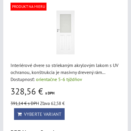
PRODUKT NA MIERU
Interiérové dvere so striekaným akrylovým lakom s UV
ochranou, konštrukcia je masívny drevený rám...
Dostupnosť:
orientačne 5-6 týždňov
328,56 €
s DPH
391,14 €
s DPH
Zľava 62,58 €
VYBERTE VARIANT