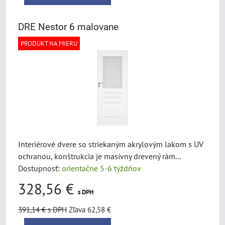
DRE Nestor 6 malovane
PRODUKT NA MIERU
Interiérové dvere so striekaným akrylovým lakom s UV
ochranou, konštrukcia je masívny drevený rám...
Dostupnosť:
orientačne 5-6 týždňov
328,56 €
s DPH
391,14 €
s DPH
Zľava 62,58 €