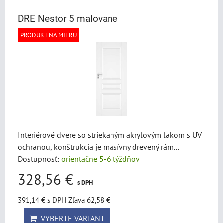
DRE Nestor 5 malovane
PRODUKT NA MIERU
Interiérové dvere so striekaným akrylovým lakom s UV
ochranou, konštrukcia je masívny drevený rám...
Dostupnosť:
orientačne 5-6 týždňov
328,56 €
s DPH
391,14 €
s DPH
Zľava 62,58 €
VYBERTE VARIANT