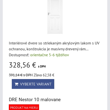
Interiérové dvere so striekaným akrylovým lakom s UV
ochranou, konštrukcia je masívny drevený rám...
Dostupnosť:
orientačne 5-6 týždňov
328,56 €
s DPH
391,14 €
s DPH
Zľava 62,58 €
VYBERTE VARIANT
DRE Nestor 10 malovane
PRODUKT NA MIERU