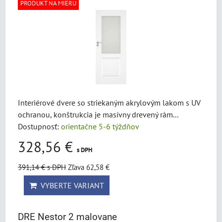
PRODUKT NA MIERU
Interiérové dvere so striekaným akrylovým lakom s UV
ochranou, konštrukcia je masívny drevený rám...
Dostupnosť:
orientačne 5-6 týždňov
328,56 €
s DPH
391,14 €
s DPH
Zľava 62,58 €
VYBERTE VARIANT
DRE Nestor 2 malovane