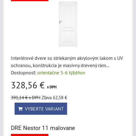
Interiérové dvere so striekaným akrylovým lakom s UV
ochranou, konštrukcia je masívny drevený rám...
Dostupnosť:
orientačne 5-6 týždňov
328,56 €
s DPH
391,14 €
s DPH
Zľava 62,58 €
VYBERTE VARIANT
DRE Nestor 11 malovane