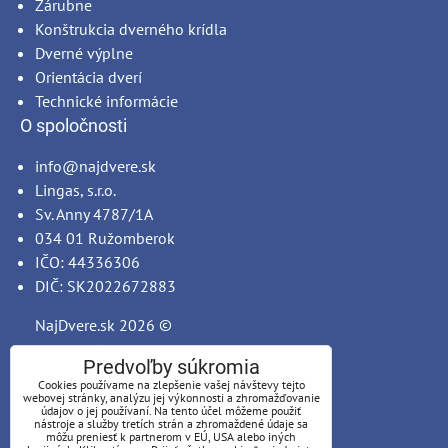
Zárubne
Konštrukcia dverného krídla
Dverné výplne
Orientácia dverí
Technické informácie
O spoločnosti
info@najdvere.sk
Lingas, s.r.o.
Sv. Anny 4787/1A
034 01 Ružomberok
IČO: 44336306
DIČ: SK2022672883
NajDvere.sk
2026 ©
Predvoľby súkromia
Cookies používame na zlepšenie vašej návštevy tejto
webovej stránky, analýzu jej výkonnosti a zhromažďovanie
údajov o jej používaní. Na tento účel môžeme použiť
nástroje a služby tretích strán a zhromaždené údaje sa
môžu preniesť k partnerom v EÚ, USA alebo iných