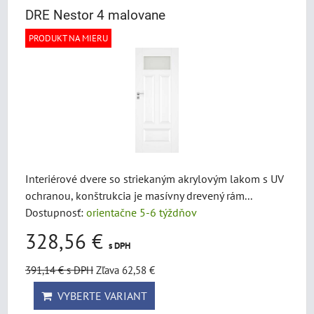
DRE Nestor 4 malovane
PRODUKT NA MIERU
Interiérové dvere so striekaným akrylovým lakom s UV
ochranou, konštrukcia je masívny drevený rám...
Dostupnosť:
orientačne 5-6 týždňov
328,56 €
s DPH
391,14 €
s DPH
Zľava 62,58 €
VYBERTE VARIANT