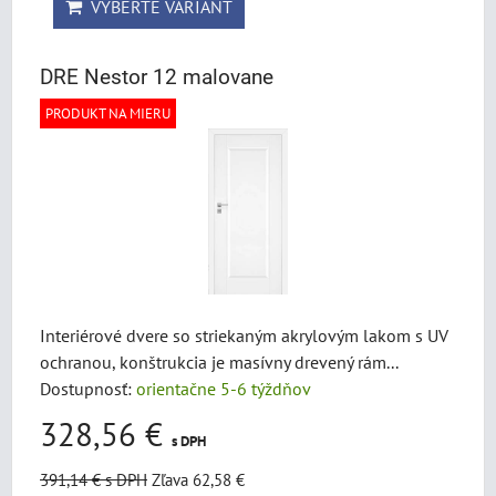
VYBERTE VARIANT
DRE Nestor 12 malovane
PRODUKT NA MIERU
Interiérové dvere so striekaným akrylovým lakom s UV
ochranou, konštrukcia je masívny drevený rám...
Dostupnosť:
orientačne 5-6 týždňov
328,56 €
s DPH
391,14 €
s DPH
Zľava 62,58 €