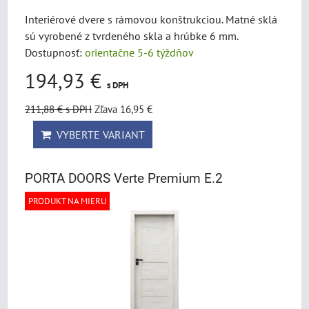
Interiérové dvere s rámovou konštrukciou. Matné sklá
sú vyrobené z tvrdeného skla a hrúbke 6 mm.
Dostupnosť:
orientačne 5-6 týždňov
194,93 €
s DPH
211,88 €
s DPH
Zľava 16,95 €
VYBERTE VARIANT
PORTA DOORS Verte Premium E.2
PRODUKT NA MIERU