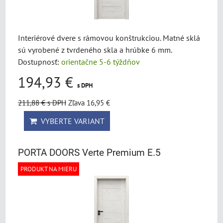
Interiérové dvere s rámovou konštrukciou. Matné sklá
sú vyrobené z tvrdeného skla a hrúbke 6 mm.
Dostupnosť:
orientačne 5-6 týždňov
194,93 €
s DPH
211,88 €
s DPH
Zľava 16,95 €
VYBERTE VARIANT
PORTA DOORS Verte Premium E.5
PRODUKT NA MIERU