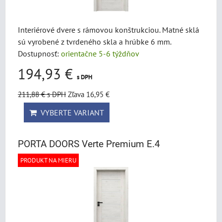
Interiérové dvere s rámovou konštrukciou. Matné sklá
sú vyrobené z tvrdeného skla a hrúbke 6 mm.
Dostupnosť:
orientačne 5-6 týždňov
194,93 €
s DPH
211,88 €
s DPH
Zľava 16,95 €
VYBERTE VARIANT
PORTA DOORS Verte Premium E.4
PRODUKT NA MIERU