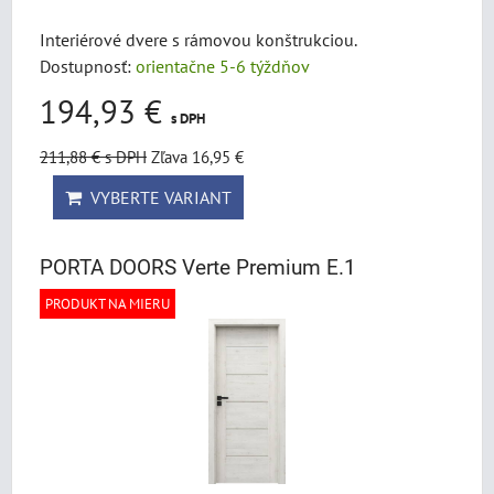
Interiérové dvere s rámovou konštrukciou.
Dostupnosť:
orientačne 5-6 týždňov
194,93 €
s DPH
211,88 €
s DPH
Zľava 16,95 €
VYBERTE VARIANT
PORTA DOORS Verte Premium E.1
PRODUKT NA MIERU