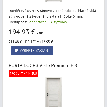
Interiérové dvere s rámovou konštrukciou. Matné sklá
sú vyrobené z tvrdeného skla a hrúbke 6 mm.
Dostupnosť:
orientačne 5-6 týždňov
194,93 €
s DPH
211,88 €
s DPH
Zľava 16,95 €
VYBERTE VARIANT
PORTA DOORS Verte Premium E.3
PRODUKT NA MIERU