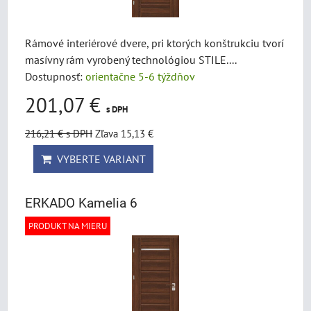
Rámové interiérové dvere, pri ktorých konštrukciu tvorí
masívny rám vyrobený technológiou STILE....
Dostupnosť:
orientačne 5-6 týždňov
201,07 €
s DPH
216,21 €
s DPH
Zľava 15,13 €
VYBERTE VARIANT
ERKADO Kamelia 6
PRODUKT NA MIERU