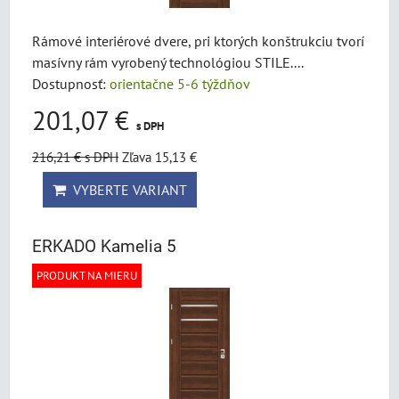
Rámové interiérové dvere, pri ktorých konštrukciu tvorí
masívny rám vyrobený technológiou STILE....
Dostupnosť:
orientačne 5-6 týždňov
201,07 €
s DPH
216,21 €
s DPH
Zľava 15,13 €
VYBERTE VARIANT
ERKADO Kamelia 5
PRODUKT NA MIERU