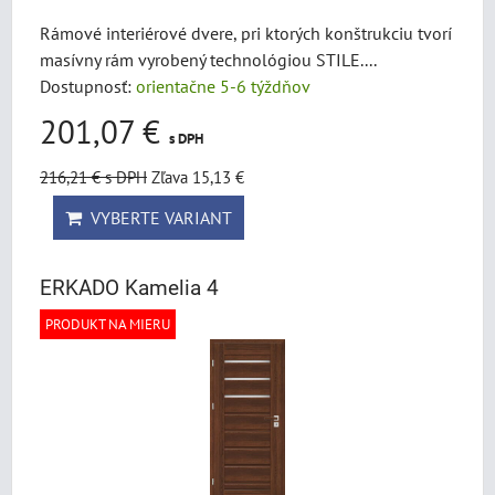
Rámové interiérové dvere, pri ktorých konštrukciu tvorí
masívny rám vyrobený technológiou STILE....
Dostupnosť:
orientačne 5-6 týždňov
201,07 €
s DPH
216,21 €
s DPH
Zľava 15,13 €
VYBERTE VARIANT
ERKADO Kamelia 4
PRODUKT NA MIERU