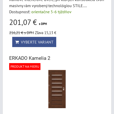
masívny rám vyrobený technológiou STILE....
Dostupnosť:
orientačne 5-6 týždňov
201,07 €
s DPH
216,21 €
s DPH
Zľava 15,13 €
VYBERTE VARIANT
ERKADO Kamelia 2
PRODUKT NA MIERU