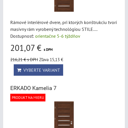
Rámové interiérové dvere, pri ktorých konštrukciu tvorí
masívny rám vyrobený technológiou STILE....
Dostupnosť:
orientačne 5-6 týždňov
201,07 €
s DPH
216,21 €
s DPH
Zľava 15,13 €
VYBERTE VARIANT
ERKADO Kamelia 7
PRODUKT NA MIERU