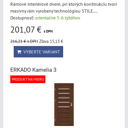
Rámové interiérové dvere, pri ktorých konštrukciu tvorí
masívny rám vyrobený technológiou STILE....
Dostupnosť:
orientačne 5-6 týždňov
201,07 €
s DPH
216,21 €
s DPH
Zľava 15,13 €
VYBERTE VARIANT
ERKADO Kamelia 3
PRODUKT NA MIERU