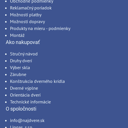
Obchodné podmienky
Reklamačný poriadok
Možnosti platby
Možnosti dopravy
Produkty na mieru - podmienky
Montáž
Ako nakupovať
Stručný návod
Druhy dverí
Výber skla
Zárubne
Konštrukcia dverného krídla
Dverné výplne
Orientácia dverí
Technické informácie
O spoločnosti
info@najdvere.sk
Lingas, s.r.o.