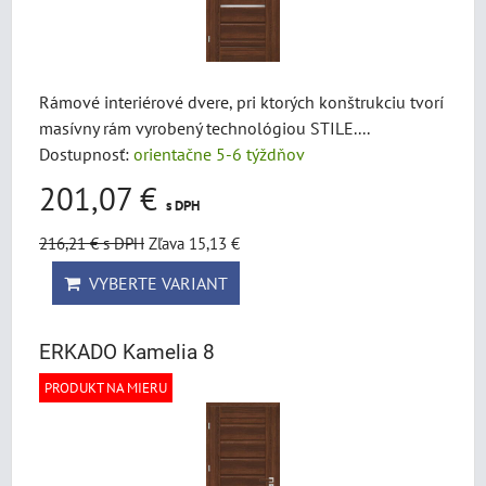
Rámové interiérové dvere, pri ktorých konštrukciu tvorí
masívny rám vyrobený technológiou STILE....
Dostupnosť:
orientačne 5-6 týždňov
201,07 €
s DPH
216,21 €
s DPH
Zľava 15,13 €
VYBERTE VARIANT
ERKADO Kamelia 8
PRODUKT NA MIERU