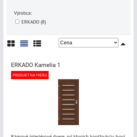
Výrobca:
ERKADO (8)
Mriežka
Zoznam
Tabuľka
ERKADO Kamelia 1
PRODUKT NA MIERU
Rámové interiérové dvere, pri ktorých konštrukciu tvorí