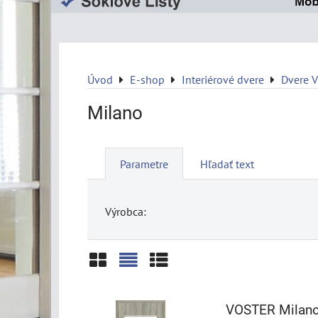
Úvod
E-shop
Interiérové dvere
Dvere 
Milano
Parametre
Hľadať text
Výrobca:
Mriežka
Zoznam
Tabuľka
VOSTER Milano