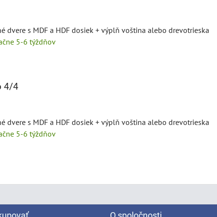
né dvere s MDF a HDF dosiek + výplň voština alebo drevotrieska
tačne 5-6 týždňov
 4/4
né dvere s MDF a HDF dosiek + výplň voština alebo drevotrieska
tačne 5-6 týždňov
kupovať
O spoločnosti