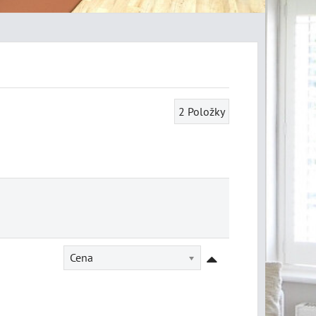
2
Položky
Cena