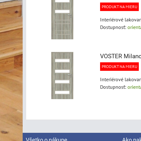
PRODUKT NA MIERU
Interiérové lakova
Dostupnosť:
orien
VOSTER Milano
PRODUKT NA MIERU
Interiérové lakova
Dostupnosť:
orien
Všetko o nákupe
Ako na