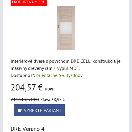
PRODUKT NA MIERU
Interiérové dvere s povrchom DRE CELL, konštrukcia je
masívny drevený rám + výplň MDF.
Dostupnosť:
orientačne 5-6 týždňov
204,57 €
s DPH
243,54 €
s DPH
Zľava 38,97 €
VYBERTE VARIANT
DRE Verano 4