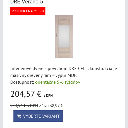
DRE Verano 5
PRODUKT NA MIERU
Interiérové dvere s povrchom DRE CELL, konštrukcia je
masívny drevený rám + výplň MDF.
Dostupnosť:
orientačne 5-6 týždňov
204,57 €
s DPH
243,54 €
s DPH
Zľava 38,97 €
VYBERTE VARIANT