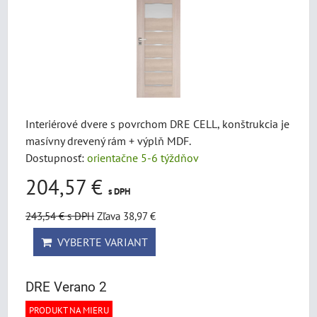
Interiérové dvere s povrchom DRE CELL, konštrukcia je
masívny drevený rám + výplň MDF.
Dostupnosť:
orientačne 5-6 týždňov
204,57 €
s DPH
243,54 €
s DPH
Zľava 38,97 €
VYBERTE VARIANT
DRE Verano 2
PRODUKT NA MIERU