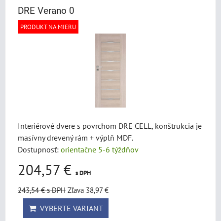
DRE Verano 0
PRODUKT NA MIERU
Interiérové dvere s povrchom DRE CELL, konštrukcia je
masívny drevený rám + výplň MDF.
Dostupnosť:
orientačne 5-6 týždňov
204,57 €
s DPH
243,54 €
s DPH
Zľava 38,97 €
VYBERTE VARIANT