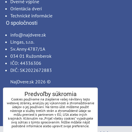
Dverné výplne
Orientácia dverí
Technické informácie
O spoločnosti
info@najdvere.sk
Lingas, s.r.o.
Sv. Anny 4787/1A
034 01 Ružomberok
IČO: 44336306
DIČ: SK2022672883
NajDvere.sk
2026 ©
Predvoľby súkromia
Cookies používame na zlepšenie vašej návštevy tejto
webovej stránky, analýzu jej výkonnosti a zhromažďovanie
údajov o jej používaní. Na tento účel môžeme použiť
nástroje a služby tretích strán a zhromaždené údaje sa
môžu preniesť k partnerom v EÚ, USA alebo iných
krajinách. Kliknutím na „Prijať všetky cookies“ vyjadrujete
svoj súhlas s týmto spracovaním. Nižšie môžete nájsť
podrobné informácie alebo upraviť svoje preferencie.