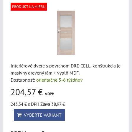
PRODUKT NA MIERU
Interiérové dvere s povrchom DRE CELL, konštrukcia je
masívny drevený rám + výplň MDF.
Dostupnosť:
orientačne 5-6 týždňov
204,57 €
s DPH
243,54 €
s DPH
Zľava 38,97 €
VYBERTE VARIANT