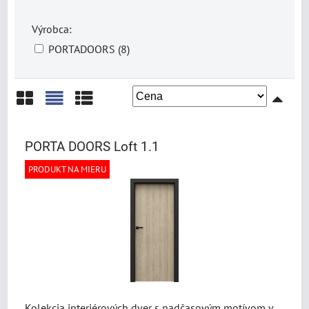
Výrobca:
PORTADOORS (8)
Mriežka
Zoznam
Tabuľka
PORTA DOORS Loft 1.1
PRODUKT NA MIERU
Kolekcia interiérových dver s nadčasovým motívom v