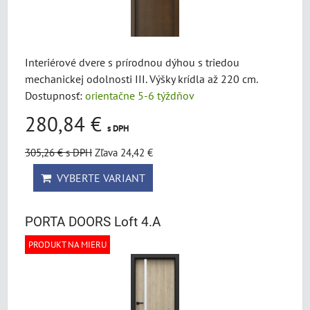
Interiérové dvere s prírodnou dýhou s triedou
mechanickej odolnosti III. Výšky krídla až 220 cm.
Dostupnosť:
orientačne 5-6 týždňov
280,84 €
s DPH
305,26 €
s DPH
Zľava 24,42 €
VYBERTE VARIANT
PORTA DOORS Loft 4.A
PRODUKT NA MIERU