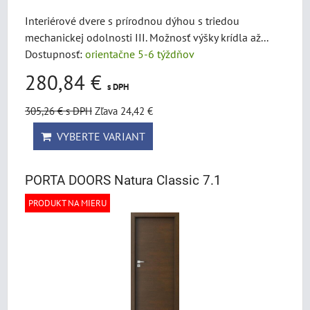
Interiérové dvere s prírodnou dýhou s triedou
mechanickej odolnosti III. Možnosť výšky krídla až...
Dostupnosť:
orientačne 5-6 týždňov
280,84 €
s DPH
305,26 €
s DPH
Zľava 24,42 €
VYBERTE VARIANT
PORTA DOORS Natura Classic 7.1
PRODUKT NA MIERU