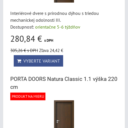
Interiérové dvere s prírodnou dýhou s triedou
mechanickej odolnosti III.
Dostupnosť:
orientačne 5-6 týždňov
280,84 €
s DPH
305,26 €
s DPH
Zľava 24,42 €
VYBERTE VARIANT
PORTA DOORS Natura Classic 1.1 výška 220
cm
PRODUKT NA MIERU