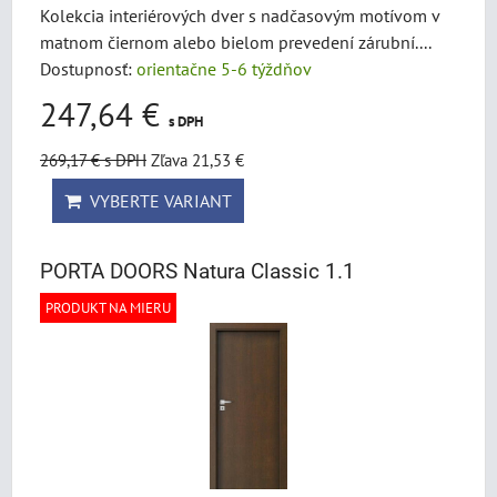
Kolekcia interiérových dver s nadčasovým motívom v
matnom čiernom alebo bielom prevedení zárubní....
Dostupnosť:
orientačne 5-6 týždňov
247,64 €
s DPH
269,17 €
s DPH
Zľava 21,53 €
VYBERTE VARIANT
PORTA DOORS Natura Classic 1.1
PRODUKT NA MIERU