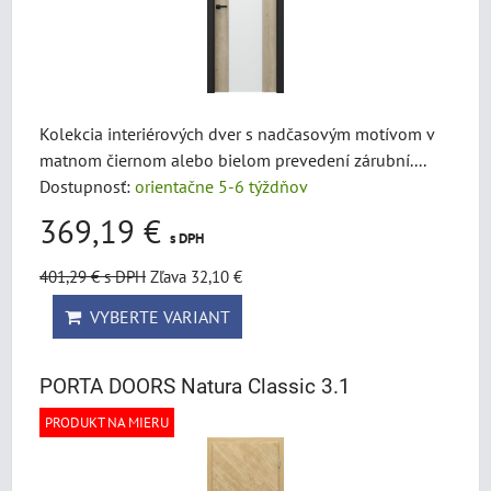
Kolekcia interiérových dver s nadčasovým motívom v
matnom čiernom alebo bielom prevedení zárubní....
Dostupnosť:
orientačne 5-6 týždňov
369,19 €
s DPH
401,29 €
s DPH
Zľava 32,10 €
VYBERTE VARIANT
PORTA DOORS Natura Classic 3.1
PRODUKT NA MIERU