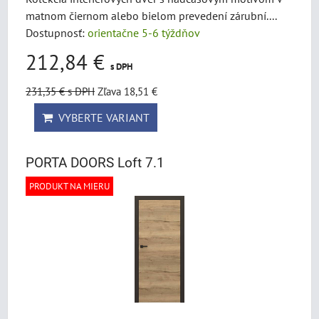
matnom čiernom alebo bielom prevedení zárubní....
Dostupnosť:
orientačne 5-6 týždňov
212,84 €
s DPH
231,35 €
s DPH
Zľava 18,51 €
VYBERTE VARIANT
PORTA DOORS Loft 7.1
PRODUKT NA MIERU