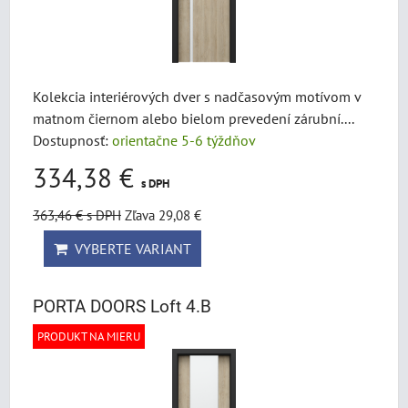
Kolekcia interiérových dver s nadčasovým motívom v
matnom čiernom alebo bielom prevedení zárubní....
Dostupnosť:
orientačne 5-6 týždňov
334,38 €
s DPH
363,46 €
s DPH
Zľava 29,08 €
VYBERTE VARIANT
PORTA DOORS Loft 4.B
PRODUKT NA MIERU