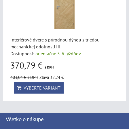
Interiérové dvere s prírodnou dýhou s triedou
mechanickej odolnosti III.
Dostupnosť:
orientačne 5-6 týždňov
370,79 €
s DPH
403,04 €
s DPH
Zľava 32,24 €
VYBERTE VARIANT
Všetko o nákupe