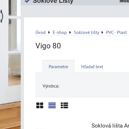
Úvod
E-shop
Soklové lišty
PVC - Plast
Vigo 80
Parametre
Hľadať text
Výrobca:
Mriežka
Zoznam
Tabuľka
Soklová lišta 