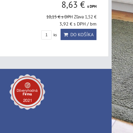
8,63 €
s DPH
10,15 €
s DPH
Zľava 1,52 €
3,92 €
s DPH
/ bm
DO KOŠÍKA
ks