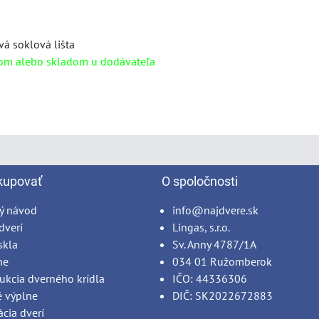
vá soklová lišta
om alebo skladom u dodávateľa
kupovať
O spoločnosti
ý návod
info@najdvere.sk
dverí
Lingas, s.r.o.
skla
Sv. Anny 4787/1A
ne
034 01 Ružomberok
ukcia dverného krídla
IČO: 44336306
é výplne
DIČ: SK2022672883
ácia dverí