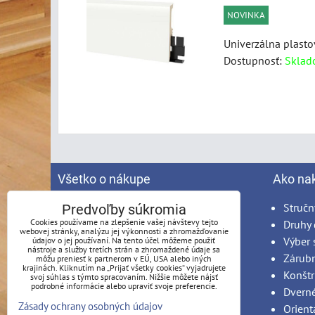
NOVINKA
Univerzálna plasto
Dostupnosť:
Sklad
Všetko o nákupe
Ako na
Spracovanie osobných údajov
Stručn
Predvoľby súkromia
Cookies používame na zlepšenie vašej návštevy tejto
Obchodné podmienky
Druhy 
webovej stránky, analýzu jej výkonnosti a zhromažďovanie
Reklamačný poriadok
Výber 
údajov o jej používaní. Na tento účel môžeme použiť
nástroje a služby tretích strán a zhromaždené údaje sa
Možnosti platby
Zárub
môžu preniesť k partnerom v EÚ, USA alebo iných
krajinách. Kliknutím na „Prijať všetky cookies“ vyjadrujete
Možnosti dopravy
Konštr
svoj súhlas s týmto spracovaním. Nižšie môžete nájsť
podrobné informácie alebo upraviť svoje preferencie.
Produkty na mieru - podmienky
Dvern
Zásady ochrany osobných údajov
Montáž
Orient