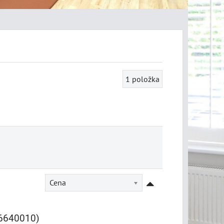
1
položka
Cena
(6640010)