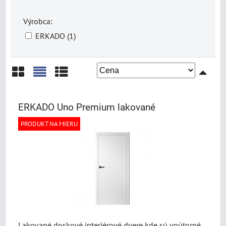
Výrobca:
ERKADO (1)
Mriežka
Zoznam
Tabuľka
ERKADO Uno Premium lakované
PRODUKT NA MIERU
Lakované doskové interiérové dvere kde sú vnútorné