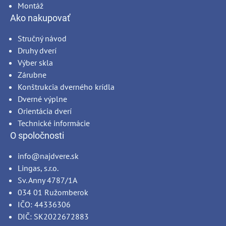
Montáž
Ako nakupovať
Stručný návod
Druhy dverí
Výber skla
Zárubne
Konštrukcia dverného krídla
Dverné výplne
Orientácia dverí
Technické informácie
O spoločnosti
info@najdvere.sk
Lingas, s.r.o.
Sv. Anny 4787/1A
034 01 Ružomberok
IČO: 44336306
DIČ: SK2022672883