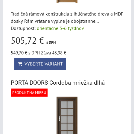
Tradičná rámová konštrukcia z ihličnatého dreva a MDF
dosky. Rám vrátane výplne je obojstranne...
Dostupnosť:
orientačne 5-6 týždňov
505,72 €
s DPH
549,70 €
s DPH
Zľava 43,98 €
VYBERTE VARIANT
PORTA DOORS Cordoba mriežka dlhá
PRODUKT NA MIERU