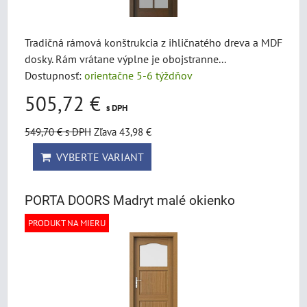
Tradičná rámová konštrukcia z ihličnatého dreva a MDF
dosky. Rám vrátane výplne je obojstranne...
Dostupnosť:
orientačne 5-6 týždňov
505,72 €
s DPH
549,70 €
s DPH
Zľava 43,98 €
VYBERTE VARIANT
PORTA DOORS Madryt malé okienko
PRODUKT NA MIERU