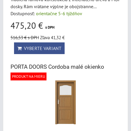
dosky. Rám vrátane výplne je obojstranne...
Dostupnosť:
orientačne 5-6 týždňov
475,20 €
s DPH
516,53 €
s DPH
Zľava 41,32 €
VYBERTE VARIANT
PORTA DOORS Cordoba malé okienko
PRODUKT NA MIERU