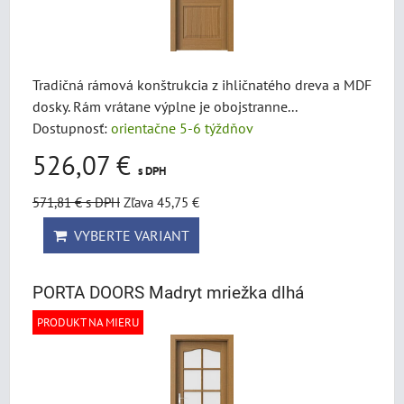
Tradičná rámová konštrukcia z ihličnatého dreva a MDF
dosky. Rám vrátane výplne je obojstranne...
Dostupnosť:
orientačne 5-6 týždňov
526,07 €
s DPH
571,81 €
s DPH
Zľava 45,75 €
VYBERTE VARIANT
PORTA DOORS Madryt mriežka dlhá
PRODUKT NA MIERU