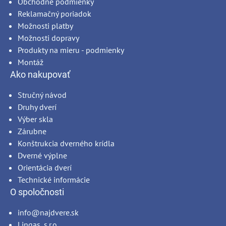
Obchodné podmienky
Reklamačný poriadok
Možnosti platby
Možnosti dopravy
Produkty na mieru - podmienky
Montáž
Ako nakupovať
Stručný návod
Druhy dverí
Výber skla
Zárubne
Konštrukcia dverného krídla
Dverné výplne
Orientácia dverí
Technické informácie
O spoločnosti
info@najdvere.sk
Lingas, s.r.o.