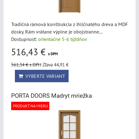
Tradičná rámová konštrukcia z ihličnatého dreva a MDF
dosky. Rám vrátane výplne je obojstranne...
Dostupnosť:
orientačne 5-6 týždňov
516,43 €
s DPH
561,34 €
s DPH
Zľava 44,91 €
VYBERTE VARIANT
PORTA DOORS Madryt mriežka
PRODUKT NA MIERU