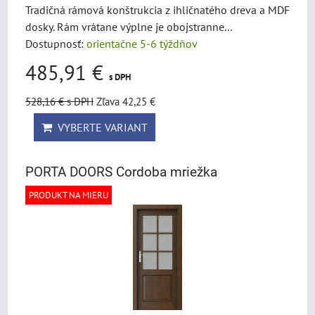
Tradičná rámová konštrukcia z ihličnatého dreva a MDF
dosky. Rám vrátane výplne je obojstranne...
Dostupnosť:
orientačne 5-6 týždňov
485,91 €
s DPH
528,16 €
s DPH
Zľava 42,25 €
VYBERTE VARIANT
PORTA DOORS Cordoba mriežka
PRODUKT NA MIERU