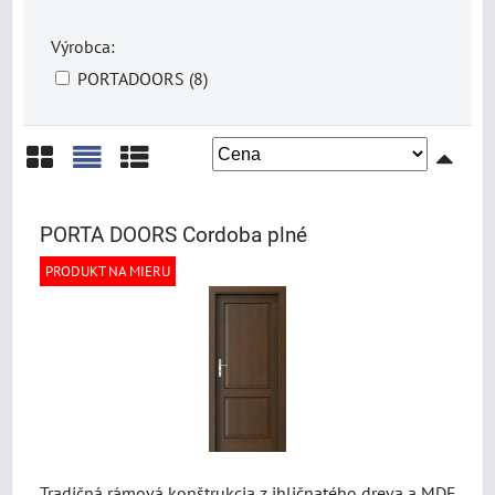
Výrobca:
PORTADOORS (8)
Mriežka
Zoznam
Tabuľka
PORTA DOORS Cordoba plné
PRODUKT NA MIERU
Tradičná rámová konštrukcia z ihličnatého dreva a MDF