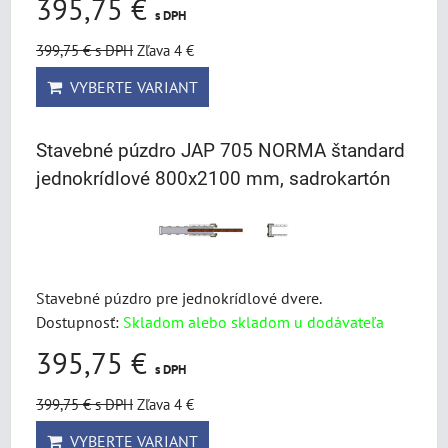
395,75 €
s DPH
399,75 €
s DPH
Zľava 4 €
VYBERTE VARIANT
Stavebné púzdro JAP 705 NORMA štandard
jednokrídlové 800x2100 mm, sadrokartón
Stavebné púzdro pre jednokrídlové dvere.
Dostupnosť:
Skladom alebo skladom u dodávateľa
395,75 €
s DPH
399,75 €
s DPH
Zľava 4 €
VYBERTE VARIANT