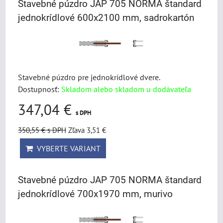
Stavebné púzdro JAP 705 NORMA štandard
jednokrídlové 600x2100 mm, sadrokartón
Stavebné púzdro pre jednokrídlové dvere.
Dostupnosť:
Skladom alebo skladom u dodávateľa
347,04 €
s DPH
350,55 €
s DPH
Zľava 3,51 €
VYBERTE VARIANT
Stavebné púzdro JAP 705 NORMA štandard
jednokrídlové 700x1970 mm, murivo