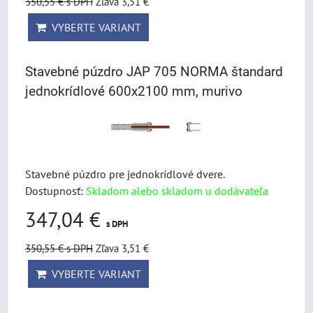
350,55 €
s DPH
Zľava 3,51 €
VYBERTE VARIANT
Stavebné púzdro JAP 705 NORMA štandard
jednokrídlové 600x2100 mm, murivo
Stavebné púzdro pre jednokrídlové dvere.
Dostupnosť:
Skladom alebo skladom u dodávateľa
347,04 €
s DPH
350,55 €
s DPH
Zľava 3,51 €
VYBERTE VARIANT