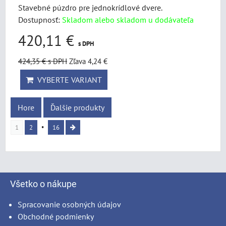
Stavebné púzdro pre jednokrídlové dvere.
Dostupnosť:
Skladom alebo skladom u dodávateľa
420,11 €
s DPH
424,35 €
s DPH
Zľava 4,24 €
VYBERTE VARIANT
Hore
Ďalšie produkty
1
2
16
Všetko o nákupe
Spracovanie osobných údajov
Obchodné podmienky