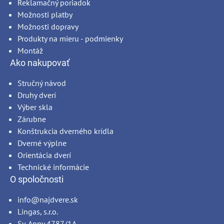
Reklamačný poriadok
Možnosti platby
Možnosti dopravy
Produkty na mieru - podmienky
Montáž
Ako nakupovať
Stručný návod
Druhy dverí
Výber skla
Zárubne
Konštrukcia dverného krídla
Dverné výplne
Orientácia dverí
Technické informácie
O spoločnosti
info@najdvere.sk
Lingas, s.r.o.
Sv. Anny 4787/1A