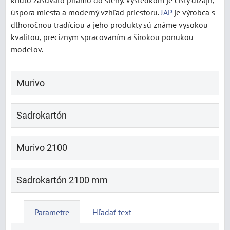
krídlo zasúvalo priamo do steny. Výsledkom je čistý dizajn,
úspora miesta a moderný vzhľad priestoru.
JAP
je výrobca s
dlhoročnou tradíciou a jeho produkty sú známe vysokou
kvalitou, precíznym spracovaním a širokou ponukou
modelov.
Murivo
Sadrokartón
Murivo 2100
Sadrokartón 2100 mm
Parametre
Hľadať text