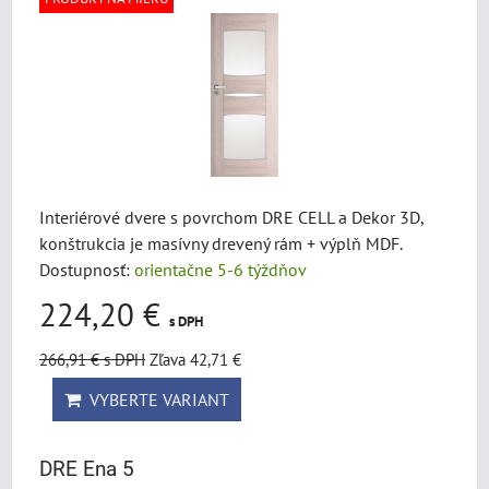
Interiérové dvere s povrchom DRE CELL a Dekor 3D,
konštrukcia je masívny drevený rám + výplň MDF.
Dostupnosť:
orientačne 5-6 týždňov
224,20 €
s DPH
266,91 €
s DPH
Zľava 42,71 €
VYBERTE VARIANT
DRE Ena 5