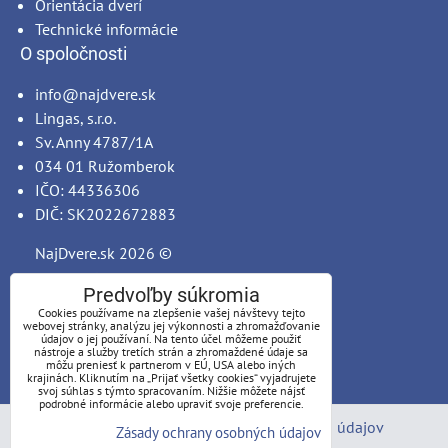
Orientácia dverí
Technické informácie
O spoločnosti
info@najdvere.sk
Lingas, s.r.o.
Sv. Anny 4787/1A
034 01 Ružomberok
IČO: 44336306
DIČ: SK2022672883
NajDvere.sk
2026 ©
Predvoľby súkromia
Cookies používame na zlepšenie vašej návštevy tejto
webovej stránky, analýzu jej výkonnosti a zhromažďovanie
údajov o jej používaní. Na tento účel môžeme použiť
nástroje a služby tretích strán a zhromaždené údaje sa
môžu preniesť k partnerom v EÚ, USA alebo iných
krajinách. Kliknutím na „Prijať všetky cookies“ vyjadrujete
svoj súhlas s týmto spracovaním. Nižšie môžete nájsť
podrobné informácie alebo upraviť svoje preferencie.
Predvoľby súkromia
Zásady ochrany osobných údajov
Zásady ochrany osobných údajov