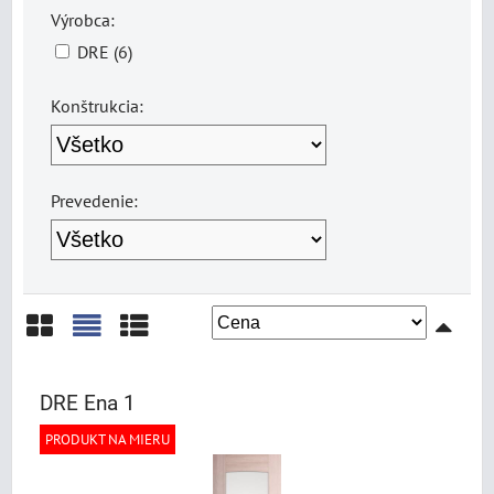
Výrobca:
DRE (6)
Konštrukcia:
Prevedenie:
Mriežka
Zoznam
Tabuľka
DRE Ena 1
PRODUKT NA MIERU