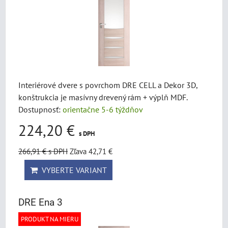
Interiérové dvere s povrchom DRE CELL a Dekor 3D,
konštrukcia je masívny drevený rám + výplň MDF.
Dostupnosť:
orientačne 5-6 týždňov
224,20 €
s DPH
266,91 €
s DPH
Zľava 42,71 €
VYBERTE VARIANT
DRE Ena 3
PRODUKT NA MIERU