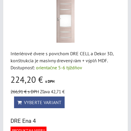
Interiérové dvere s povrchom DRE CELL a Dekor 3D,
konštrukcia je masívny drevený rám + výplň MDF.
Dostupnosť:
orientačne 5-6 týždňov
224,20 €
s DPH
266,91 €
s DPH
Zľava 42,71 €
VYBERTE VARIANT
DRE Ena 4
PRODUKT NA MIERU