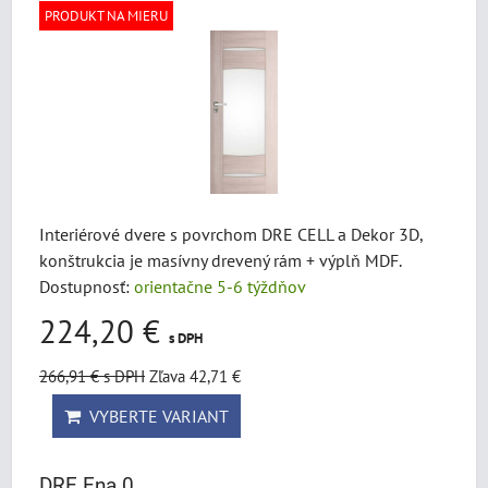
PRODUKT NA MIERU
Interiérové dvere s povrchom DRE CELL a Dekor 3D,
konštrukcia je masívny drevený rám + výplň MDF.
Dostupnosť:
orientačne 5-6 týždňov
224,20 €
s DPH
266,91 €
s DPH
Zľava 42,71 €
VYBERTE VARIANT
DRE Ena 0