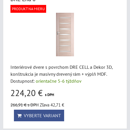
PRODUKT NA MIERU
Interiérové dvere s povrchom DRE CELL a Dekor 3D,
konštrukcia je masívny drevený rám + výplň MDF.
Dostupnosť:
orientačne 5-6 týždňov
224,20 €
s DPH
266,91 €
s DPH
Zľava 42,71 €
VYBERTE VARIANT