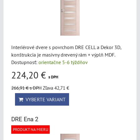
Interiérové dvere s povrchom DRE CELL a Dekor 3D,
konštrukcia je masívny drevený rám + výplň MDF.
Dostupnosť:
orientačne 5-6 týždňov
224,20 €
s DPH
266,91 €
s DPH
Zľava 42,71 €
VYBERTE VARIANT
DRE Ena 2
PRODUKT NA MIERU