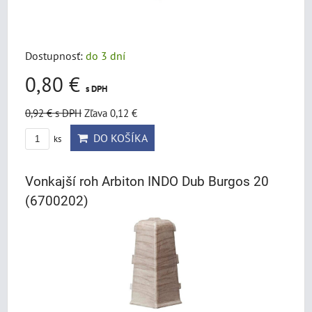
Dostupnosť:
do 3 dní
0,80 €
s DPH
0,92 €
s DPH
Zľava 0,12 €
DO KOŠÍKA
ks
Vonkajší roh Arbiton INDO Dub Burgos 20
(6700202)