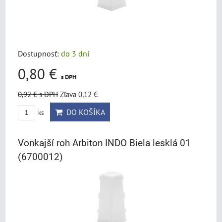
Dostupnosť:
do 3 dní
0,80 €
s DPH
0,92 €
s DPH
Zľava 0,12 €
DO KOŠÍKA
ks
Vonkajší roh Arbiton INDO Biela lesklá 01
(6700012)