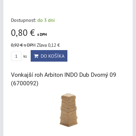
Dostupnosť:
do 3 dní
0,80 €
s DPH
0,92 €
s DPH
Zľava 0,12 €
DO KOŠÍKA
ks
Vonkajší roh Arbiton INDO Dub Dvorný 09
(6700092)