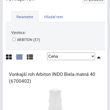
Parametre
Hľadať text
Výrobca:
ARBITON (37)
Mriežka
Zoznam
Tabuľka
Vonkajší roh Arbiton INDO Biela matná 40
(6700402)