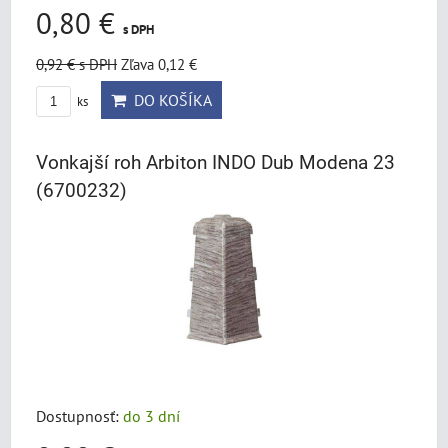
0,80 €
s DPH
0,92 €
s DPH
Zľava 0,12 €
DO KOŠÍKA
ks
Vonkajší roh Arbiton INDO Dub Modena 23
(6700232)
Dostupnosť:
do 3 dní