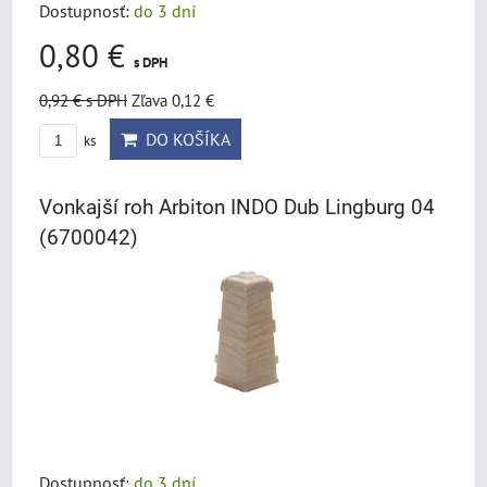
Dostupnosť:
do 3 dní
0,80 €
s DPH
0,92 €
s DPH
Zľava 0,12 €
DO KOŠÍKA
ks
Vonkajší roh Arbiton INDO Dub Lingburg 04
(6700042)
Dostupnosť:
do 3 dní