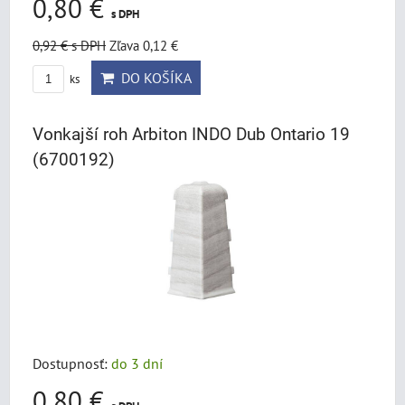
0,80 €
s DPH
0,92 €
s DPH
Zľava 0,12 €
DO KOŠÍKA
ks
Vonkajší roh Arbiton INDO Dub Ontario 19
(6700192)
Dostupnosť:
do 3 dní
0,80 €