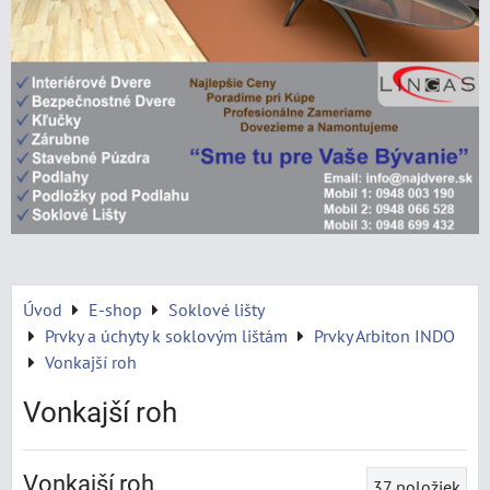
Úvod
E-shop
Soklové lišty
Prvky a úchyty k soklovým lištám
Prvky Arbiton INDO
Vonkajší roh
Vonkajší roh
Vonkajší roh
37
položiek