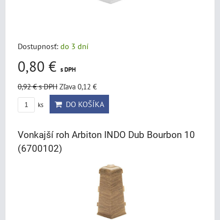
Dostupnosť:
do 3 dní
0,80 €
s DPH
0,92 €
s DPH
Zľava 0,12 €
DO KOŠÍKA
ks
Vonkajší roh Arbiton INDO Dub Bourbon 10
(6700102)