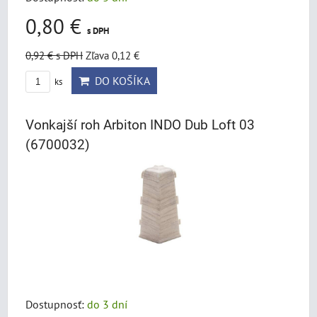
0,80 €
s DPH
0,92 €
s DPH
Zľava 0,12 €
DO KOŠÍKA
ks
Vonkajší roh Arbiton INDO Dub Loft 03
(6700032)
Dostupnosť:
do 3 dní