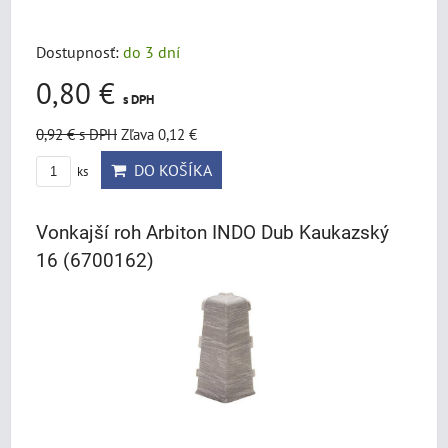
Dostupnosť:
do 3 dní
0,80 €
s DPH
0,92 €
s DPH
Zľava 0,12 €
DO KOŠÍKA
ks
Vonkajší roh Arbiton INDO Dub Kaukazský
16 (6700162)