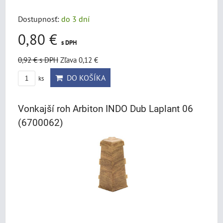
Dostupnosť:
do 3 dní
0,80 €
s DPH
0,92 €
s DPH
Zľava 0,12 €
DO KOŠÍKA
ks
Vonkajší roh Arbiton INDO Dub Laplant 06
(6700062)