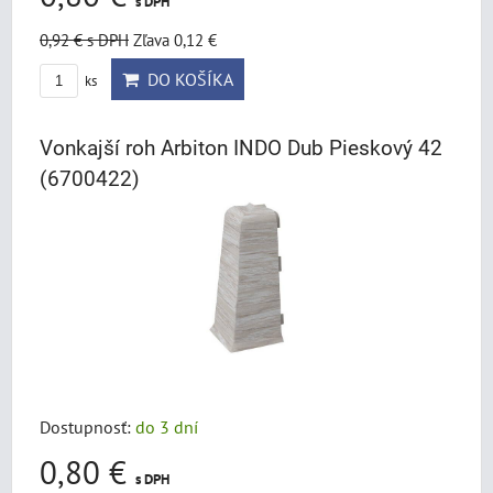
s DPH
0,92 €
s DPH
Zľava 0,12 €
DO KOŠÍKA
ks
Vonkajší roh Arbiton INDO Dub Pieskový 42
(6700422)
Dostupnosť:
do 3 dní
0,80 €
s DPH