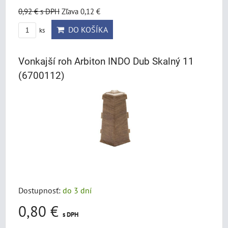
0,92 €
s DPH
Zľava 0,12 €
DO KOŠÍKA
ks
Vonkajší roh Arbiton INDO Dub Skalný 11
(6700112)
Dostupnosť:
do 3 dní
0,80 €
s DPH