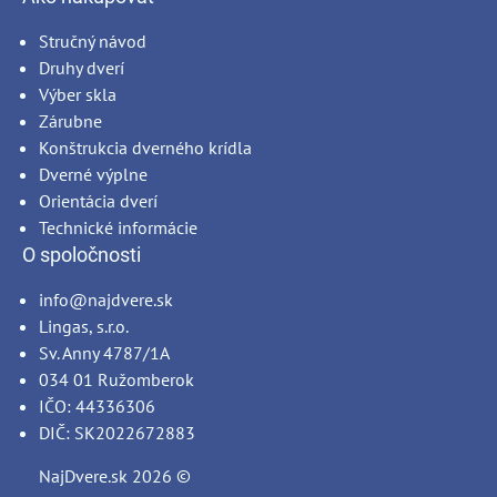
Stručný návod
Druhy dverí
Výber skla
Zárubne
Konštrukcia dverného krídla
Dverné výplne
Orientácia dverí
Technické informácie
O spoločnosti
info@najdvere.sk
Lingas, s.r.o.
Sv. Anny 4787/1A
034 01 Ružomberok
IČO: 44336306
DIČ: SK2022672883
NajDvere.sk
2026 ©