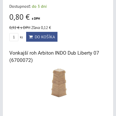
Dostupnosť:
do 3 dní
0,80 €
s DPH
0,92 €
s DPH
Zľava 0,12 €
DO KOŠÍKA
ks
Vonkajší roh Arbiton INDO Dub Liberty 07
(6700072)