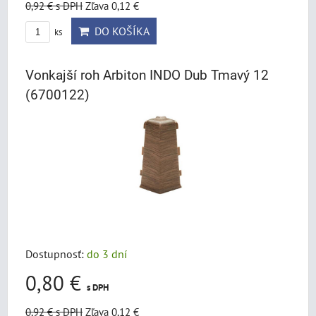
0,92 €
s DPH
Zľava 0,12 €
DO KOŠÍKA
ks
Vonkajší roh Arbiton INDO Dub Tmavý 12
(6700122)
Dostupnosť:
do 3 dní
0,80 €
s DPH
0,92 €
s DPH
Zľava 0,12 €