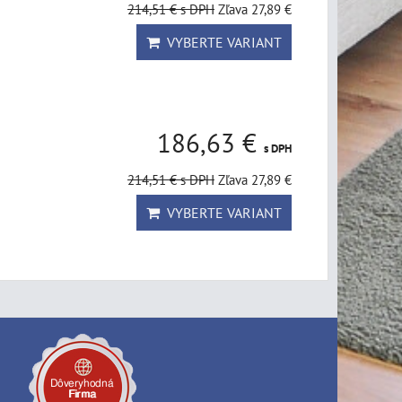
214,51 €
s DPH
Zľava 27,89 €
VYBERTE VARIANT
186,63 €
s DPH
214,51 €
s DPH
Zľava 27,89 €
VYBERTE VARIANT