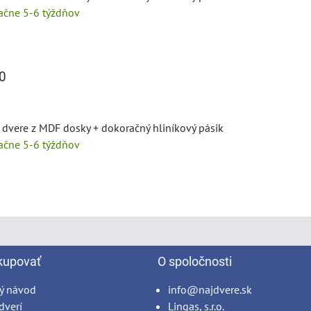
tačne 5-6 týždňov
0
 dvere z MDF dosky + dokoračný hliníkový pásik
tačne 5-6 týždňov
kupovať
O spoločnosti
ý návod
info@najdvere.sk
dverí
Lingas, s.r.o.