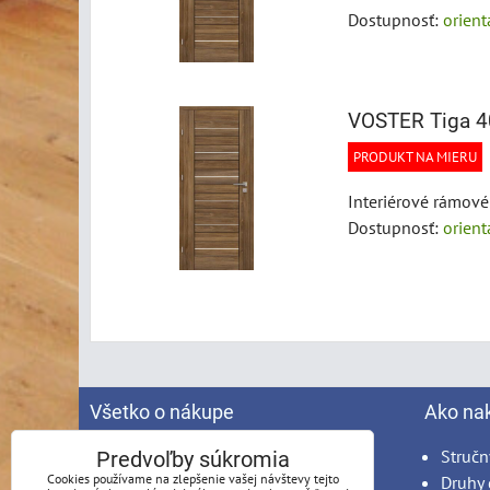
Dostupnosť:
orien
VOSTER Tiga 4
PRODUKT NA MIERU
Interiérové rámové
Dostupnosť:
orien
Všetko o nákupe
Ako na
Spracovanie osobných údajov
Stručn
Predvoľby súkromia
Cookies používame na zlepšenie vašej návštevy tejto
Obchodné podmienky
Druhy 