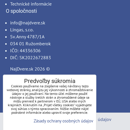
Technické informácie
O spoločnosti
info@najdvere.sk
Lingas, s.r.o.
Sv. Anny 4787/1A
034 01 Ružomberok
IČO: 44336306
DIČ: SK2022672883
NajDvere.sk
2026 ©
Predvoľby súkromia
Cookies používame na zlepšenie vašej návštevy tejto
webovej stránky, analýzu jej výkonnosti a zhromažďovanie
údajov o jej používaní. Na tento účel môžeme použiť
nástroje a služby tretích strán a zhromaždené údaje sa
môžu preniesť k partnerom v EÚ, USA alebo iných
krajinách. Kliknutím na „Prijať všetky cookies“ vyjadrujete
svoj súhlas s týmto spracovaním. Nižšie môžete nájsť
podrobné informácie alebo upraviť svoje preferencie.
Predvoľby súkromia
Zásady ochrany osobných údajov
Zásady ochrany osobných údajov
Stav objednávky