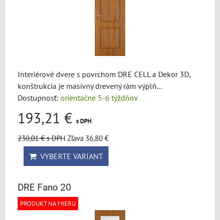
Interiérové dvere s povrchom DRE CELL a Dekor 3D,
konštrukcia je masívny drevený rám výplň...
Dostupnosť:
orientačne 5-6 týždňov
193,21 €
s DPH
230,01 €
s DPH
Zľava 36,80 €
VYBERTE VARIANT
DRE Fano 20
PRODUKT NA MIERU