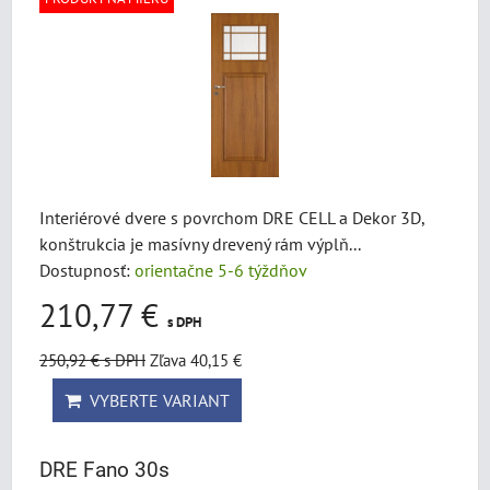
Interiérové dvere s povrchom DRE CELL a Dekor 3D,
konštrukcia je masívny drevený rám výplň...
Dostupnosť:
orientačne 5-6 týždňov
210,77 €
s DPH
250,92 €
s DPH
Zľava 40,15 €
VYBERTE VARIANT
DRE Fano 30s