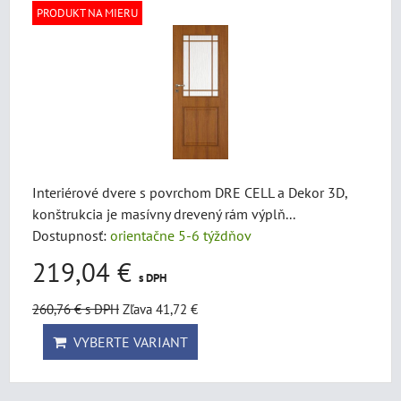
PRODUKT NA MIERU
Interiérové dvere s povrchom DRE CELL a Dekor 3D,
konštrukcia je masívny drevený rám výplň...
Dostupnosť:
orientačne 5-6 týždňov
219,04 €
s DPH
260,76 €
s DPH
Zľava 41,72 €
VYBERTE VARIANT