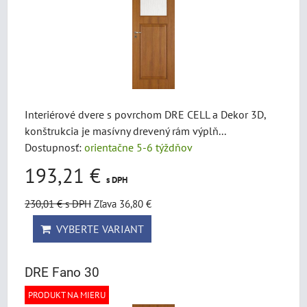
Interiérové dvere s povrchom DRE CELL a Dekor 3D,
konštrukcia je masívny drevený rám výplň...
Dostupnosť:
orientačne 5-6 týždňov
193,21 €
s DPH
230,01 €
s DPH
Zľava 36,80 €
VYBERTE VARIANT
DRE Fano 30
PRODUKT NA MIERU