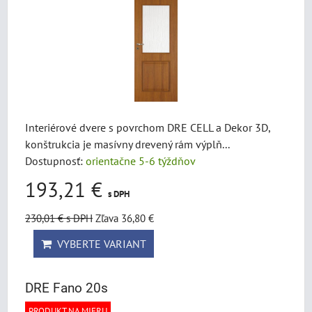
Interiérové dvere s povrchom DRE CELL a Dekor 3D,
konštrukcia je masívny drevený rám výplň...
Dostupnosť:
orientačne 5-6 týždňov
193,21 €
s DPH
230,01 €
s DPH
Zľava 36,80 €
VYBERTE VARIANT
DRE Fano 20s
PRODUKT NA MIERU