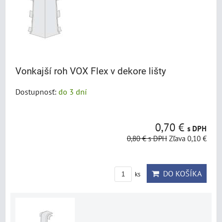
Vonkajší roh VOX Flex v dekore lišty
Dostupnosť:
do 3 dní
0,70 €
s DPH
0,80 €
s DPH
Zľava 0,10 €
DO KOŠÍKA
ks