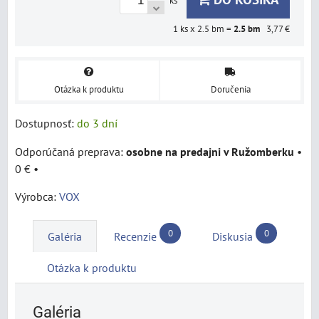
ks
1
ks x 2.5 bm =
2.5
bm
3,77 €
Otázka k produktu
Doručenia
Dostupnosť:
do 3 dní
osobne na predajni v Ružomberku
•
0 €
•
Výrobca:
VOX
0
0
Galéria
Recenzie
Diskusia
Otázka k produktu
Galéria