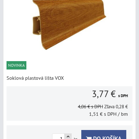
NOVINKA
Soklová plastová lišta VOX
3,77 €
s DPH
4,06 €
s DPH
Zľava
0,28 €
1,51 €
s DPH
/ bm
DO KOŠÍKA