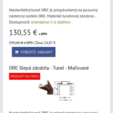
Nastaviteľný tunel DRE je prispôsobený na posuvný
nástenný systém DRE. Materiál tunelovej zárubne...
Dostupnosť:
orientačne 5-6 týždňov
130,55 €
s DPH
155,41 €
s DPH
Zľava 24,87 €
VYBERTE VARIANT
DRE Slepá zárubňa - Tunel - Maľované
PRODUKT NA MIERU
Nastaviteľný tunel DRE je prispôsobený na posuvný