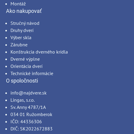
Montáž
Ako nakupovať
Stručný návod
Druhy dverí
Výber skla
Zárubne
Konštrukcia dverného krídla
Dverné výplne
Orientácia dverí
Technické informácie
O spoločnosti
info@najdvere.sk
Lingas, s.r.o.
Sv. Anny 4787/1A
034 01 Ružomberok
IČO: 44336306
DIČ: SK2022672883