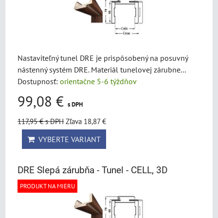
Nastaviteľný tunel DRE je prispôsobený na posuvný
nástenný systém DRE. Materiál tunelovej zárubne...
Dostupnosť:
orientačne 5-6 týždňov
99,08 €
s DPH
117,95 €
s DPH
Zľava 18,87 €
VYBERTE VARIANT
DRE Slepá zárubňa - Tunel - CELL, 3D
PRODUKT NA MIERU