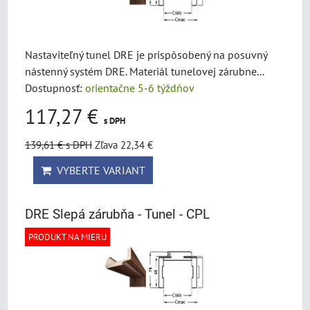
Nastaviteľný tunel DRE je prispôsobený na posuvný
nástenný systém DRE. Materiál tunelovej zárubne...
Dostupnosť:
orientačne 5-6 týždňov
117,27 €
s DPH
139,61 €
s DPH
Zľava 22,34 €
VYBERTE VARIANT
DRE Slepá zárubňa - Tunel - CPL
PRODUKT NA MIERU