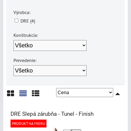
Výrobca:
DRE (4)
Konštrukcia:
Prevedenie:
Mriežka
Zoznam
Tabuľka
DRE Slepá zárubňa - Tunel - Finish
PRODUKT NA MIERU