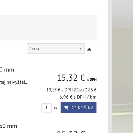
Cena
x70 mm
15,32 €
s DPH
j najvyššej...
19,15 €
s DPH
Zľava 3,83 €
6,96 €
s DPH
/ bm
DO KOŠÍKA
ks
5x50 mm