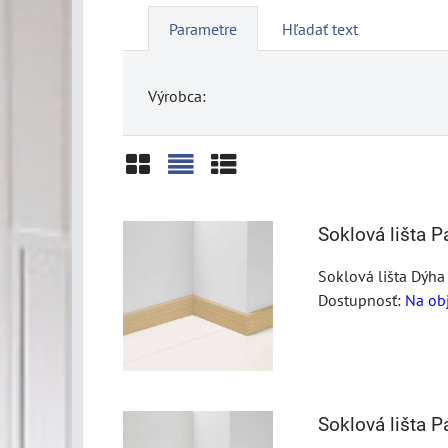
Parametre
Hľadať text
Výrobca:
Mriežka
Zoznam
Tabuľka
Soklová lišta 
Soklová lišta Dýha
Dostupnosť:
Na ob
Soklová lišta 