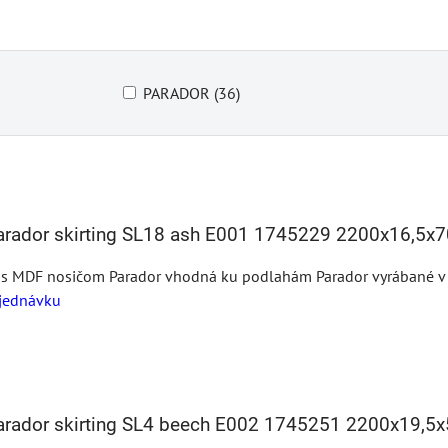
PARADOR (36)
Parador skirting SL18 ash E001 1745229 2200x16,5
 s MDF nosičom Parador vhodná ku podlahám Parador vyrábané v te
jednávku
Parador skirting SL4 beech E002 1745251 2200x19,