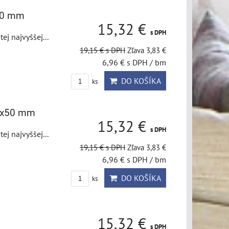
x50 mm
15,32 €
s DPH
j najvyššej...
19,15 €
s DPH
Zľava 3,83 €
6,96 €
s DPH
/ bm
DO KOŠÍKA
ks
,5x50 mm
15,32 €
s DPH
j najvyššej...
19,15 €
s DPH
Zľava 3,83 €
6,96 €
s DPH
/ bm
DO KOŠÍKA
ks
15,32 €
s DPH