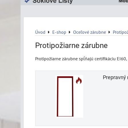
Úvod
E-shop
Oceľové zárubne
Protipo
Protipožiarne zárubne
Protipožiarne zárubne spĺňajú certifikáciu EI60,
Prepravný 