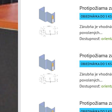
Protipožiarna 
OBJEDNÁVKA DO 5 KS 
Zárubňa je vhodná 
povolených...
Dostupnosť:
orien
Protipožiarna 
OBJEDNÁVKA DO 5 KS 
Zárubňa je vhodná 
povolených...
Dostupnosť:
orien
Protipožiarna 
OBJEDNÁVKA DO 5 KS 