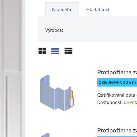
Parametre
Hľadať text
Výrobca:
Mriežka
Zoznam
Tabuľka
Protipožiarna 
OBJEDNÁVKA DO 5 KS 
Certifikovaná oblá 
Dostupnosť:
orien
Protipožiarna 