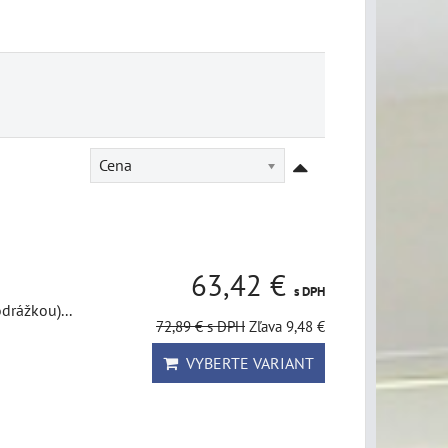
Cena
63,42 €
s DPH
drážkou)...
72,89 €
s DPH
Zľava 9,48 €
VYBERTE VARIANT