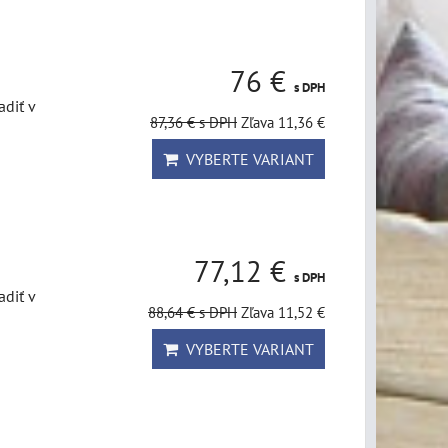
76 €
s DPH
diť v
87,36 €
s DPH
Zľava 11,36 €
VYBERTE VARIANT
77,12 €
s DPH
diť v
88,64 €
s DPH
Zľava 11,52 €
VYBERTE VARIANT