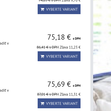
74,65 €
s DPH
Zľava 9,70 €
VYBERTE VARIANT
75,18 €
s DPH
diť v
86,41 €
s DPH
Zľava 11,23 €
VYBERTE VARIANT
75,69 €
s DPH
diť v
87,01 €
s DPH
Zľava 11,31 €
VYBERTE VARIANT