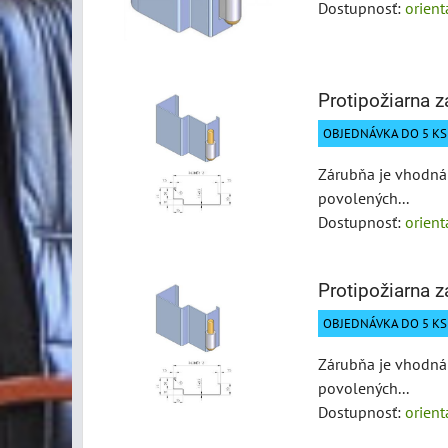
Dostupnosť:
orien
Protipožiarna 
OBJEDNÁVKA DO 5 KS 
Zárubňa je vhodná 
povolených...
Dostupnosť:
orien
Protipožiarna 
OBJEDNÁVKA DO 5 KS 
Zárubňa je vhodná 
povolených...
Dostupnosť:
orien