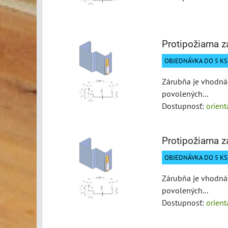
Protipožiarna 
OBJEDNÁVKA DO 5 KS 
Zárubňa je vhodná 
povolených...
Dostupnosť:
orien
Protipožiarna 
OBJEDNÁVKA DO 5 KS 
Zárubňa je vhodná 
povolených...
Dostupnosť:
orien