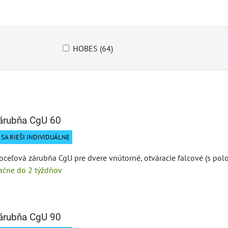
HOBES (64)
zárubňa CgU 60
SA RIEŠI INDIVIDUÁLNE
oceľová zárubňa CgU pre dvere vnútorné, otváracie falcové (s polo
tačne do 2 týždňov
zárubňa CgU 90