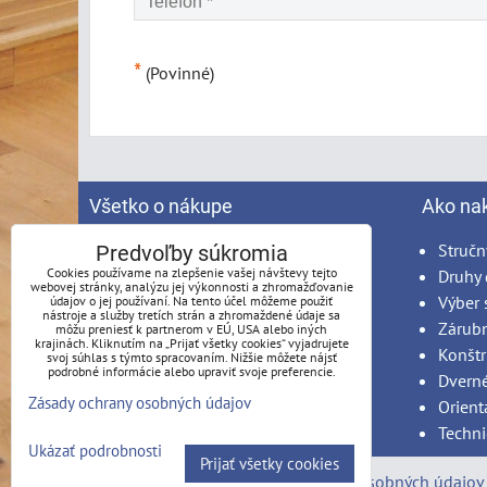
*
(Povinné)
Všetko o nákupe
Ako na
Spracovanie osobných údajov
Stručn
Predvoľby súkromia
Cookies používame na zlepšenie vašej návštevy tejto
Obchodné podmienky
Druhy 
webovej stránky, analýzu jej výkonnosti a zhromažďovanie
Reklamačný poriadok
Výber 
údajov o jej používaní. Na tento účel môžeme použiť
nástroje a služby tretích strán a zhromaždené údaje sa
Možnosti platby
Zárub
môžu preniesť k partnerom v EÚ, USA alebo iných
krajinách. Kliknutím na „Prijať všetky cookies“ vyjadrujete
Možnosti dopravy
Konštr
svoj súhlas s týmto spracovaním. Nižšie môžete nájsť
podrobné informácie alebo upraviť svoje preferencie.
Produkty na mieru - podmienky
Dvern
Zásady ochrany osobných údajov
Montáž
Orient
Techni
Ukázať podrobnosti
Prijať všetky cookies
Predvoľby súkromia
Zásady ochrany osobných údajov