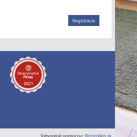
Registrácia
Vytvorené pomocou:
BiznisWeb.sk