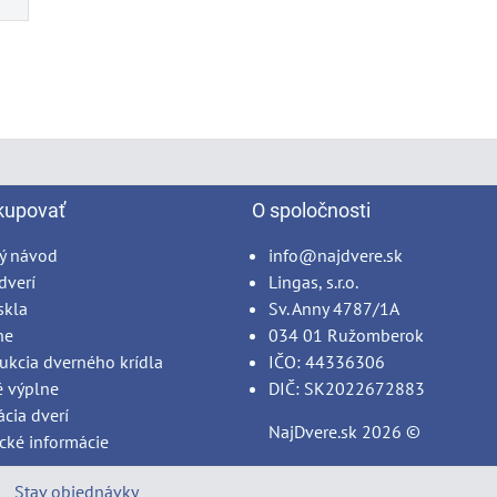
kupovať
O spoločnosti
ý návod
info@najdvere.sk
dverí
Lingas, s.r.o.
skla
Sv. Anny 4787/1A
ne
034 01 Ružomberok
ukcia dverného krídla
IČO: 44336306
é výplne
DIČ: SK2022672883
ácia dverí
NajDvere.sk
2026 ©
cké informácie
Stav objednávky