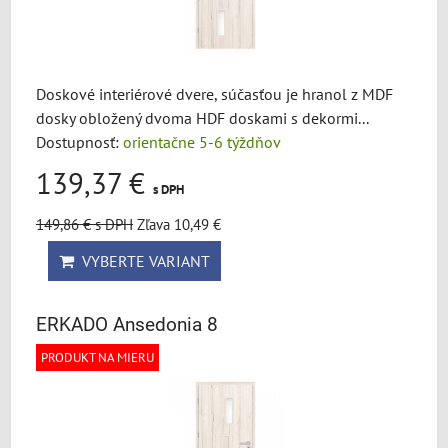
Doskové interiérové dvere, súčasťou je hranol z MDF
dosky obložený dvoma HDF doskami s dekormi...
Dostupnosť:
orientačne 5-6 týždňov
139,37 €
s DPH
149,86 €
s DPH
Zľava 10,49 €
VYBERTE VARIANT
ERKADO Ansedonia 8
PRODUKT NA MIERU