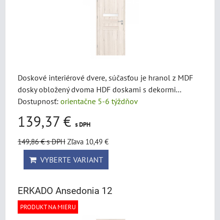
Doskové interiérové dvere, súčasťou je hranol z MDF
dosky obložený dvoma HDF doskami s dekormi...
Dostupnosť:
orientačne 5-6 týždňov
139,37 €
s DPH
149,86 €
s DPH
Zľava 10,49 €
VYBERTE VARIANT
ERKADO Ansedonia 12
PRODUKT NA MIERU