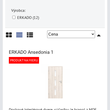
Výrobca:
ERKADO (12)
Mriežka
Zoznam
Tabuľka
ERKADO Ansedonia 1
PRODUKT NA MIERU
Doskové interiérové dvere, súčasťou je hranol z MDF