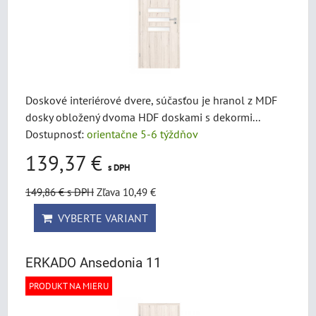
Doskové interiérové dvere, súčasťou je hranol z MDF
dosky obložený dvoma HDF doskami s dekormi...
Dostupnosť:
orientačne 5-6 týždňov
139,37 €
s DPH
149,86 €
s DPH
Zľava 10,49 €
VYBERTE VARIANT
ERKADO Ansedonia 11
PRODUKT NA MIERU