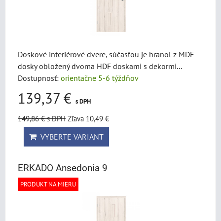
Doskové interiérové dvere, súčasťou je hranol z MDF
dosky obložený dvoma HDF doskami s dekormi...
Dostupnosť:
orientačne 5-6 týždňov
139,37 €
s DPH
149,86 €
s DPH
Zľava 10,49 €
VYBERTE VARIANT
ERKADO Ansedonia 9
PRODUKT NA MIERU