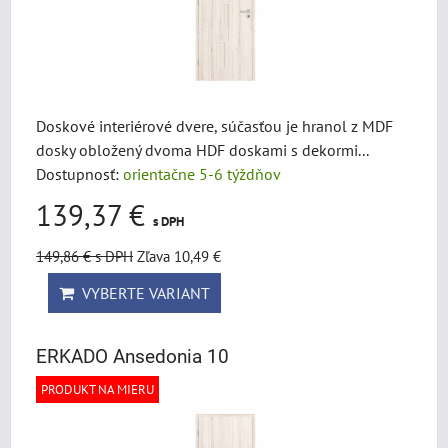
Doskové interiérové dvere, súčasťou je hranol z MDF
dosky obložený dvoma HDF doskami s dekormi...
Dostupnosť:
orientačne 5-6 týždňov
139,37 €
s DPH
149,86 €
s DPH
Zľava 10,49 €
VYBERTE VARIANT
ERKADO Ansedonia 10
PRODUKT NA MIERU