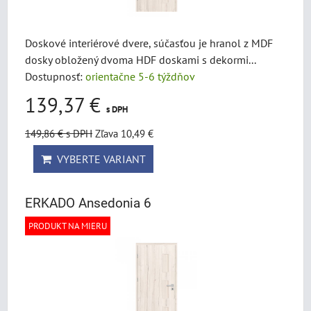
Doskové interiérové dvere, súčasťou je hranol z MDF
dosky obložený dvoma HDF doskami s dekormi...
Dostupnosť:
orientačne 5-6 týždňov
139,37 €
s DPH
149,86 €
s DPH
Zľava 10,49 €
VYBERTE VARIANT
ERKADO Ansedonia 6
PRODUKT NA MIERU