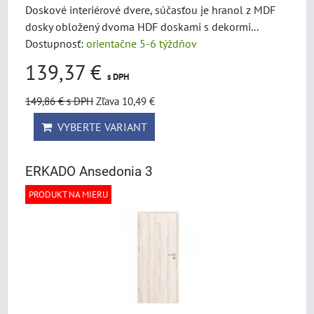
Doskové interiérové dvere, súčasťou je hranol z MDF
dosky obložený dvoma HDF doskami s dekormi...
Dostupnosť:
orientačne 5-6 týždňov
139,37 €
s DPH
149,86 €
s DPH
Zľava 10,49 €
VYBERTE VARIANT
ERKADO Ansedonia 3
PRODUKT NA MIERU