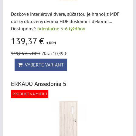
Doskové interiérové dvere, súčasťou je hranol z MDF
dosky obložený dvoma HDF doskami s dekormi...
Dostupnosť:
orientačne 5-6 týždňov
139,37 €
s DPH
149,86 €
s DPH
Zľava 10,49 €
VYBERTE VARIANT
ERKADO Ansedonia 5
PRODUKT NA MIERU