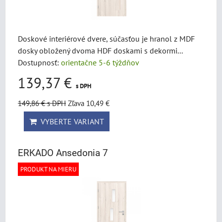
Doskové interiérové dvere, súčasťou je hranol z MDF
dosky obložený dvoma HDF doskami s dekormi...
Dostupnosť:
orientačne 5-6 týždňov
139,37 €
s DPH
149,86 €
s DPH
Zľava 10,49 €
VYBERTE VARIANT
ERKADO Ansedonia 7
PRODUKT NA MIERU