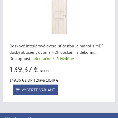
Doskové interiérové dvere, súčasťou je hranol z MDF
dosky obložený dvoma HDF doskami s dekormi...
Dostupnosť:
orientačne 5-6 týždňov
139,37 €
s DPH
149,86 €
s DPH
Zľava 10,49 €
VYBERTE VARIANT