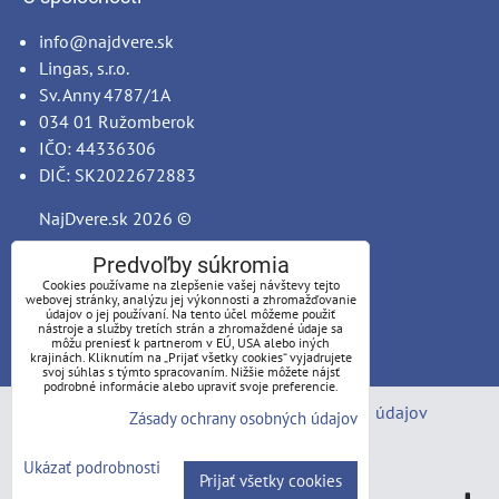
info@najdvere.sk
Lingas, s.r.o.
Sv. Anny 4787/1A
034 01 Ružomberok
IČO: 44336306
DIČ: SK2022672883
NajDvere.sk
2026 ©
Predvoľby súkromia
Cookies používame na zlepšenie vašej návštevy tejto
webovej stránky, analýzu jej výkonnosti a zhromažďovanie
údajov o jej používaní. Na tento účel môžeme použiť
nástroje a služby tretích strán a zhromaždené údaje sa
môžu preniesť k partnerom v EÚ, USA alebo iných
krajinách. Kliknutím na „Prijať všetky cookies“ vyjadrujete
svoj súhlas s týmto spracovaním. Nižšie môžete nájsť
podrobné informácie alebo upraviť svoje preferencie.
Predvoľby súkromia
Zásady ochrany osobných údajov
Zásady ochrany osobných údajov
Stav objednávky
Ukázať podrobnosti
Prijať všetky cookies