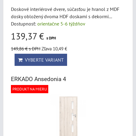
Doskové interiérové dvere, súčasťou je hranol z MDF
dosky obložený dvoma HDF doskami s dekormi...
Dostupnosť:
orientačne 5-6 týždňov
139,37 €
s DPH
149,86 €
s DPH
Zľava 10,49 €
VYBERTE VARIANT
ERKADO Ansedonia 4
PRODUKT NA MIERU