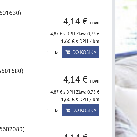
6601630)
4,14 €
s DPH
4,87 €
s DPH
Zľava 0,73 €
1,66 €
s DPH
/ bm
DO KOŠÍKA
ks
6601580)
4,14 €
s DPH
4,87 €
s DPH
Zľava 0,73 €
1,66 €
s DPH
/ bm
DO KOŠÍKA
ks
(6602080)