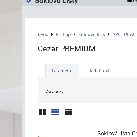
Úvod
E-shop
Soklové lišty
PVC - Plast
Cezar PREMIUM
Parametre
Hľadať text
Výrobca:
Mriežka
Zoznam
Tabuľka
Soklová lišta