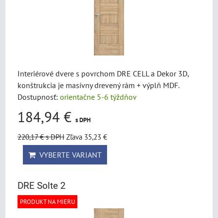
Interiérové dvere s povrchom DRE CELL a Dekor 3D,
konštrukcia je masívny drevený rám + výplň MDF.
Dostupnosť:
orientačne 5-6 týždňov
184,94 €
s DPH
220,17 €
s DPH
Zľava 35,23 €
VYBERTE VARIANT
DRE Solte 2
PRODUKT NA MIERU