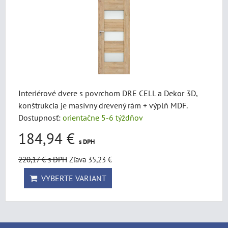
Interiérové dvere s povrchom DRE CELL a Dekor 3D,
konštrukcia je masívny drevený rám + výplň MDF.
Dostupnosť:
orientačne 5-6 týždňov
184,94 €
s DPH
220,17 €
s DPH
Zľava 35,23 €
VYBERTE VARIANT