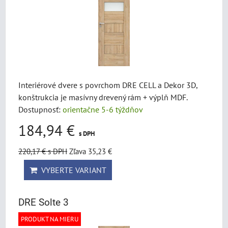
Interiérové dvere s povrchom DRE CELL a Dekor 3D,
konštrukcia je masívny drevený rám + výplň MDF.
Dostupnosť:
orientačne 5-6 týždňov
184,94 €
s DPH
220,17 €
s DPH
Zľava 35,23 €
VYBERTE VARIANT
DRE Solte 3
PRODUKT NA MIERU