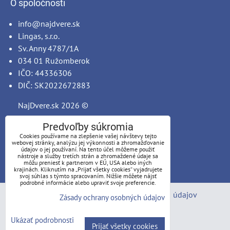
O spoločnosti
info@najdvere.sk
Lingas, s.r.o.
Sv. Anny 4787/1A
034 01 Ružomberok
IČO: 44336306
DIČ: SK2022672883
NajDvere.sk
2026 ©
Predvoľby súkromia
Cookies používame na zlepšenie vašej návštevy tejto
webovej stránky, analýzu jej výkonnosti a zhromažďovanie
údajov o jej používaní. Na tento účel môžeme použiť
nástroje a služby tretích strán a zhromaždené údaje sa
môžu preniesť k partnerom v EÚ, USA alebo iných
krajinách. Kliknutím na „Prijať všetky cookies“ vyjadrujete
svoj súhlas s týmto spracovaním. Nižšie môžete nájsť
podrobné informácie alebo upraviť svoje preferencie.
Predvoľby súkromia
Zásady ochrany osobných údajov
Zásady ochrany osobných údajov
Stav objednávky
Ukázať podrobnosti
Prijať všetky cookies