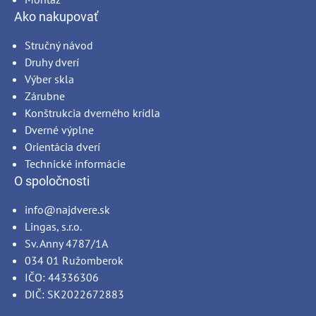
Ako nakupovať
Stručný návod
Druhy dverí
Výber skla
Zárubne
Konštrukcia dverného krídla
Dverné výplne
Orientácia dverí
Technické informácie
O spoločnosti
info@najdvere.sk
Lingas, s.r.o.
Sv. Anny 4787/1A
034 01 Ružomberok
IČO: 44336306
DIČ: SK2022672883