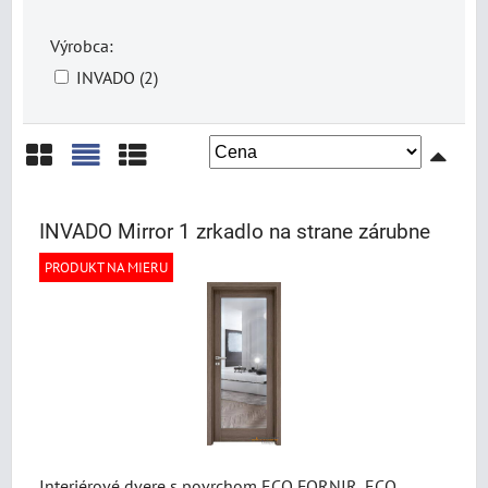
Výrobca:
INVADO (2)
Mriežka
Zoznam
Tabuľka
INVADO Mirror 1 zrkadlo na strane zárubne
PRODUKT NA MIERU
Interiérové dvere s povrchom ECO FORNIR, ECO