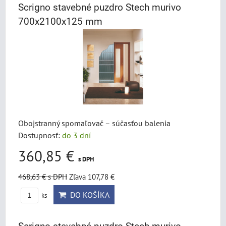
Scrigno stavebné puzdro Stech murivo
700x2100x125 mm
Obojstranný spomaľovač – súčasťou balenia
Dostupnosť:
do 3 dní
360,85 €
s DPH
468,63 €
s DPH
Zľava 107,78 €
DO KOŠÍKA
ks