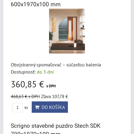
600x1970x100 mm
Obojstranný spomaľovač – súčasťou balenia
Dostupnosť:
do 3 dní
360,85 €
s DPH
468,63 €
s DPH
Zľava 107,78 €
DO KOŠÍKA
ks
Scrigno stavebné puzdro Stech SDK