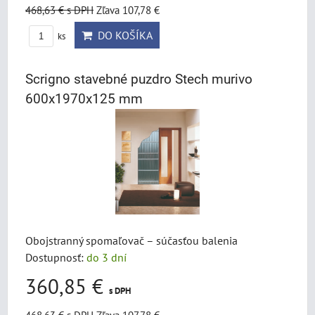
468,63 €
s DPH
Zľava 107,78 €
DO KOŠÍKA
ks
Scrigno stavebné puzdro Stech murivo
600x1970x125 mm
Obojstranný spomaľovač – súčasťou balenia
Dostupnosť:
do 3 dní
360,85 €
s DPH