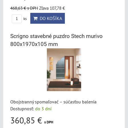
468,63 €
s DPH
Zľava 107,78 €
DO KOŠÍKA
ks
Scrigno stavebné puzdro Stech murivo
800x1970x105 mm
Obojstranný spomaľovač – súčasťou balenia
Dostupnosť:
do 3 dní
360,85 €
s DPH