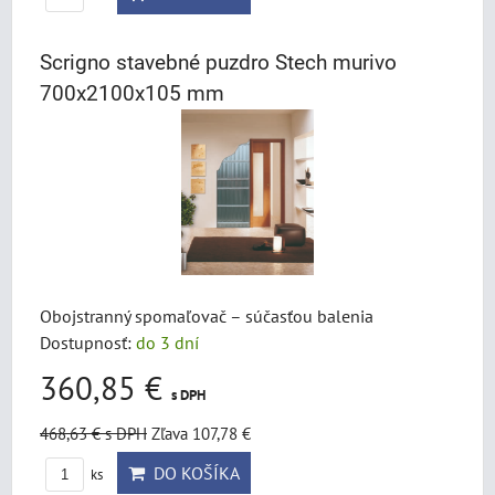
Scrigno stavebné puzdro Stech murivo
700x2100x105 mm
Obojstranný spomaľovač – súčasťou balenia
Dostupnosť:
do 3 dní
360,85 €
s DPH
468,63 €
s DPH
Zľava 107,78 €
DO KOŠÍKA
ks