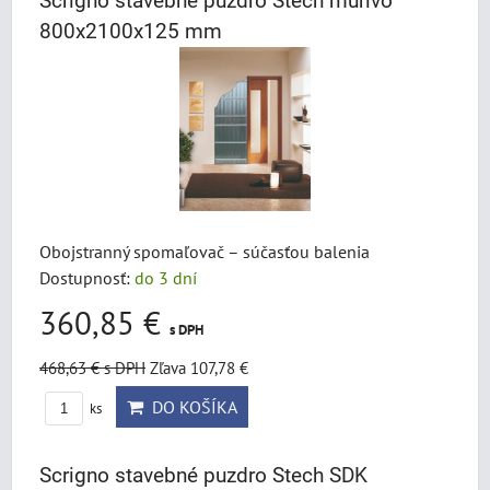
Scrigno stavebné puzdro Stech murivo
800x2100x125 mm
Obojstranný spomaľovač – súčasťou balenia
Dostupnosť:
do 3 dní
360,85 €
s DPH
468,63 €
s DPH
Zľava 107,78 €
DO KOŠÍKA
ks
Scrigno stavebné puzdro Stech SDK