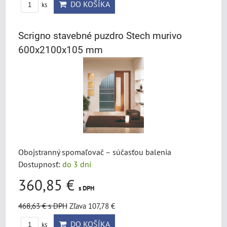
DO KOŠÍKA
ks
Scrigno stavebné puzdro Stech murivo
600x2100x105 mm
Obojstranný spomaľovač – súčasťou balenia
Dostupnosť:
do 3 dní
360,85 €
s DPH
468,63 €
s DPH
Zľava 107,78 €
DO KOŠÍKA
ks