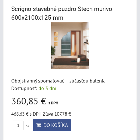
Scrigno stavebné puzdro Stech murivo
600x2100x125 mm
Obojstranný spomaľovač – súčasťou balenia
Dostupnosť:
do 3 dní
360,85 €
s DPH
468,63 €
s DPH
Zľava 107,78 €
DO KOŠÍKA
ks