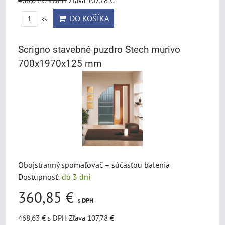
468,63 €
s DPH
Zľava 107,78 €
DO KOŠÍKA
ks
Scrigno stavebné puzdro Stech murivo
700x1970x125 mm
Obojstranný spomaľovač – súčasťou balenia
Dostupnosť:
do 3 dní
360,85 €
s DPH
468,63 €
s DPH
Zľava 107,78 €