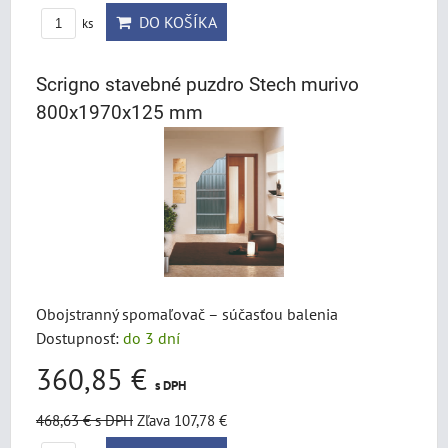
DO KOŠÍKA
ks
Scrigno stavebné puzdro Stech murivo
800x1970x125 mm
Obojstranný spomaľovač – súčasťou balenia
Dostupnosť:
do 3 dní
360,85 €
s DPH
468,63 €
s DPH
Zľava 107,78 €