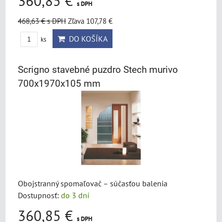
360,85 €
s DPH
468,63 €
s DPH
Zľava 107,78 €
DO KOŠÍKA
ks
Scrigno stavebné puzdro Stech murivo
700x1970x105 mm
Obojstranný spomaľovač – súčasťou balenia
Dostupnosť:
do 3 dní
360,85 €
s DPH