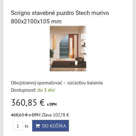
Scrigno stavebné puzdro Stech murivo
800x2100x105 mm
Obojstranný spomaľovač – súčasťou balenia
Dostupnosť:
do 3 dní
360,85 €
s DPH
468,63 €
s DPH
Zľava 107,78 €
DO KOŠÍKA
ks