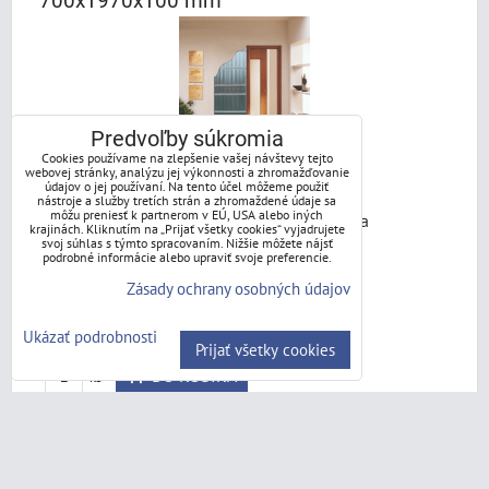
700x1970x100 mm
Predvoľby súkromia
Cookies používame na zlepšenie vašej návštevy tejto
webovej stránky, analýzu jej výkonnosti a zhromažďovanie
údajov o jej používaní. Na tento účel môžeme použiť
nástroje a služby tretích strán a zhromaždené údaje sa
môžu preniesť k partnerom v EÚ, USA alebo iných
Obojstranný spomaľovač – súčasťou balenia
krajinách. Kliknutím na „Prijať všetky cookies“ vyjadrujete
svoj súhlas s týmto spracovaním. Nižšie môžete nájsť
Dostupnosť:
do 3 dní
podrobné informácie alebo upraviť svoje preferencie.
360,85 €
Zásady ochrany osobných údajov
s DPH
468,63 €
s DPH
Zľava 107,78 €
Ukázať podrobnosti
Prijať všetky cookies
DO KOŠÍKA
ks
Scrigno stavebné puzdro Stech SDK
800x1970x100 mm