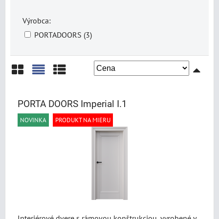
Výrobca:
PORTADOORS (3)
Mriežka
Zoznam
Tabuľka
PORTA DOORS Imperial I.1
NOVINKA
PRODUKT NA MIERU
Interiérové dvere s rámovou konštrukciou, vyrobené v