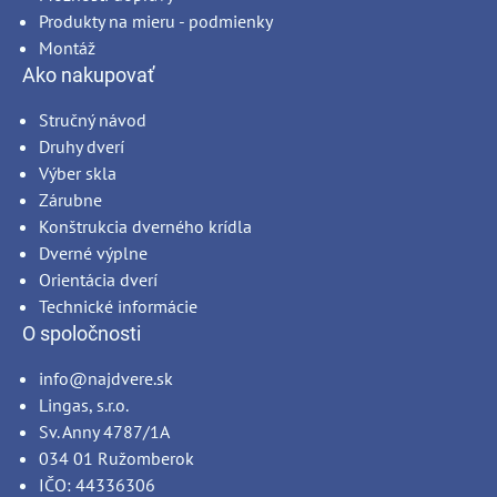
Produkty na mieru - podmienky
Montáž
Ako nakupovať
Stručný návod
Druhy dverí
Výber skla
Zárubne
Konštrukcia dverného krídla
Dverné výplne
Orientácia dverí
Technické informácie
O spoločnosti
info@najdvere.sk
Lingas, s.r.o.
Sv. Anny 4787/1A
034 01 Ružomberok
IČO: 44336306