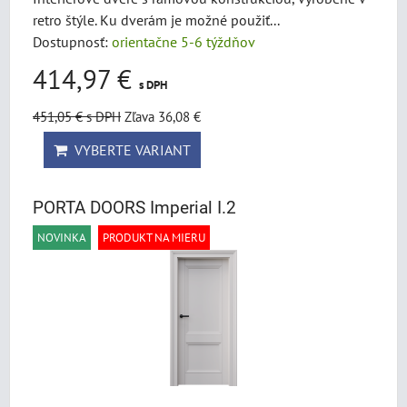
retro štýle. Ku dverám je možné použiť...
Dostupnosť:
orientačne 5-6 týždňov
414,97 €
s DPH
451,05 €
s DPH
Zľava 36,08 €
VYBERTE VARIANT
PORTA DOORS Imperial I.2
NOVINKA
PRODUKT NA MIERU