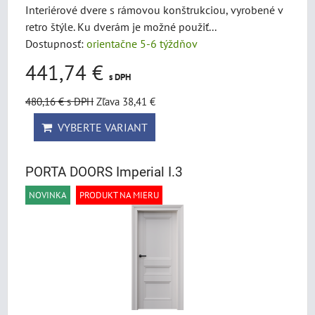
Interiérové dvere s rámovou konštrukciou, vyrobené v
retro štýle. Ku dverám je možné použiť...
Dostupnosť:
orientačne 5-6 týždňov
441,74 €
s DPH
480,16 €
s DPH
Zľava 38,41 €
VYBERTE VARIANT
PORTA DOORS Imperial I.3
NOVINKA
PRODUKT NA MIERU