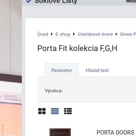
Úvod
E-shop
Interiérové dvere
Dvere 
Porta Fit kolekcia F,G,H
Parametre
Hľadať text
Výrobca:
Mriežka
Zoznam
Tabuľka
PORTA DOORS F