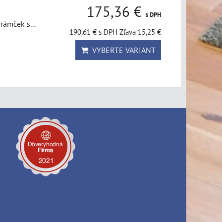
175,36 €
s DPH
rámček s...
190,61 €
s DPH
Zľava 15,25 €
VYBERTE VARIANT