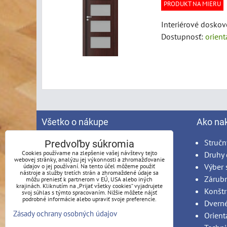
PRODUKT NA MIERU
Interiérové doskov
Dostupnosť:
orien
Všetko o nákupe
Ako na
Spracovanie osobných údajov
Stručn
Predvoľby súkromia
Cookies používame na zlepšenie vašej návštevy tejto
Obchodné podmienky
Druhy 
webovej stránky, analýzu jej výkonnosti a zhromažďovanie
Reklamačný poriadok
Výber 
údajov o jej používaní. Na tento účel môžeme použiť
nástroje a služby tretích strán a zhromaždené údaje sa
Možnosti platby
Zárub
môžu preniesť k partnerom v EÚ, USA alebo iných
krajinách. Kliknutím na „Prijať všetky cookies“ vyjadrujete
Možnosti dopravy
Konštr
svoj súhlas s týmto spracovaním. Nižšie môžete nájsť
podrobné informácie alebo upraviť svoje preferencie.
Produkty na mieru - podmienky
Dvern
Zásady ochrany osobných údajov
Montáž
Orient