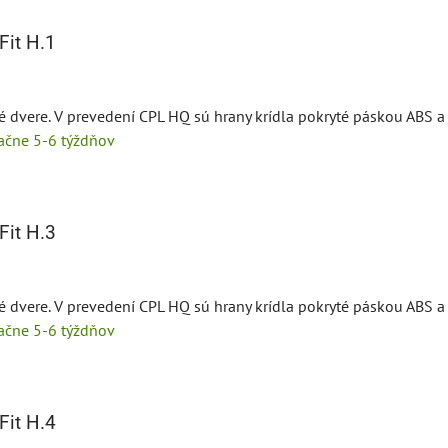
it H.1
é dvere. V prevedení CPL HQ sú hrany krídla pokryté páskou ABS a 
tačne 5-6 týždňov
it H.3
é dvere. V prevedení CPL HQ sú hrany krídla pokryté páskou ABS a 
tačne 5-6 týždňov
it H.4