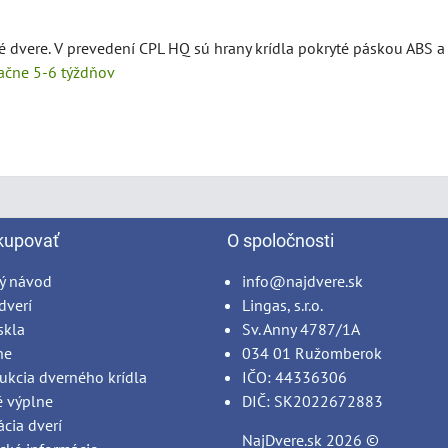
é dvere. V prevedení CPL HQ sú hrany krídla pokryté páskou ABS a 
tačne 5-6 týždňov
kupovať
O spoločnosti
ý návod
info@najdvere.sk
dverí
Lingas, s.r.o.
skla
Sv. Anny 4787/1A
ne
034 01 Ružomberok
ukcia dverného krídla
IČO: 44336306
é výplne
DIČ: SK2022672883
ácia dverí
NajDvere.sk
2026 ©