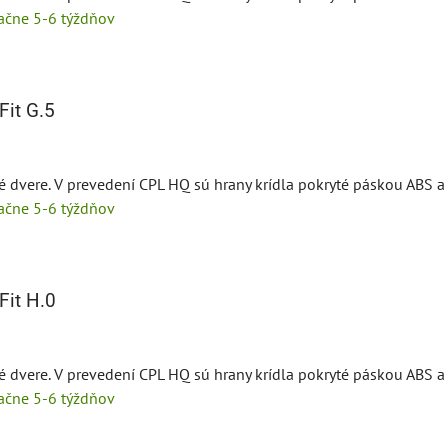
tačne 5-6 týždňov
it G.5
é dvere. V prevedení CPL HQ sú hrany krídla pokryté páskou ABS a 
tačne 5-6 týždňov
it H.0
é dvere. V prevedení CPL HQ sú hrany krídla pokryté páskou ABS a 
tačne 5-6 týždňov