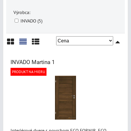
Výrobca:
INVADO (5)
Mriežka
Zoznam
Tabuľka
INVADO Martina 1
PRODUKT NA MIERU
Interiérové dvere s povrchom ECO FORNIR, ECO