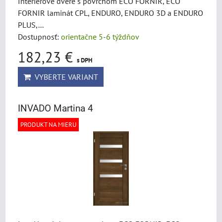
Interiérové dvere s povrchom ECO FORNIR, ECO
FORNIR laminát CPL, ENDURO, ENDURO 3D a ENDURO
PLUS,...
Dostupnosť:
orientačne 5-6 týždňov
182,23 €
s DPH
VYBERTE VARIANT
INVADO Martina 4
PRODUKT NA MIERU