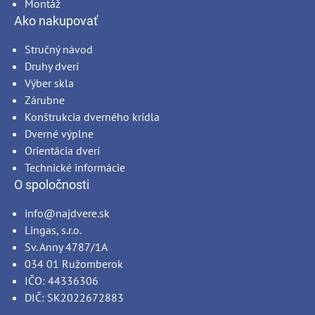
Montáž
Ako nakupovať
Stručný návod
Druhy dverí
Výber skla
Zárubne
Konštrukcia dverného krídla
Dverné výplne
Orientácia dverí
Technické informácie
O spoločnosti
info@najdvere.sk
Lingas, s.r.o.
Sv. Anny 4787/1A
034 01 Ružomberok
IČO: 44336306
DIČ: SK2022672883