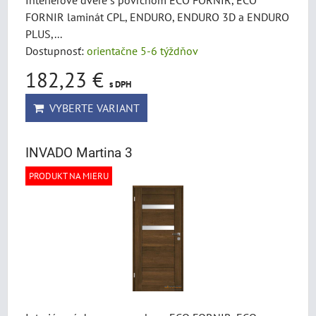
Interiérové dvere s povrchom ECO FORNIR, ECO
FORNIR laminát CPL, ENDURO, ENDURO 3D a ENDURO
PLUS,...
Dostupnosť:
orientačne 5-6 týždňov
182,23 €
s DPH
VYBERTE VARIANT
INVADO Martina 3
PRODUKT NA MIERU