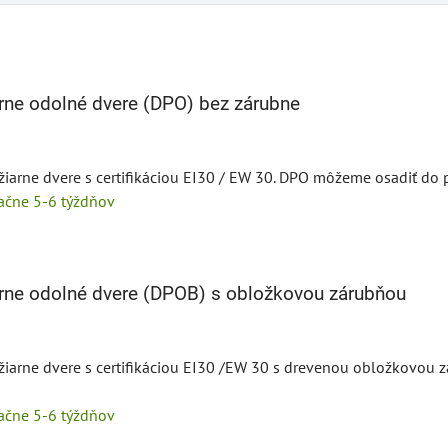
rne odolné dvere (DPO) bez zárubne
ožiarne dvere s certifikáciou EI30 / EW 30. DPO môžeme osadiť do 
tačne 5-6 týždňov
rne odolné dvere (DPOB) s obložkovou zárubňou
ožiarne dvere s certifikáciou EI30 /EW 30 s drevenou obložkovou 
tačne 5-6 týždňov