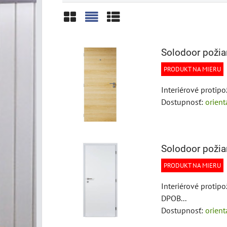
Mriežka
Zoznam
Tabuľka
Solodoor požia
PRODUKT NA MIERU
Interiérové protip
Dostupnosť:
orien
Solodoor požia
PRODUKT NA MIERU
Interiérové protip
DPOB...
Dostupnosť:
orien