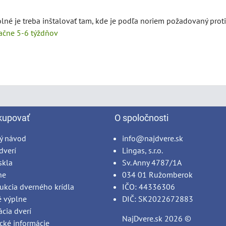
lné je treba inštalovať tam, kde je podľa noriem požadovaný protip
tačne 5-6 týždňov
kupovať
O spoločnosti
ý návod
info@najdvere.sk
dverí
Lingas, s.r.o.
skla
Sv. Anny 4787/1A
ne
034 01 Ružomberok
ukcia dverného krídla
IČO: 44336306
é výplne
DIČ: SK2022672883
ácia dverí
NajDvere.sk
2026 ©
cké informácie