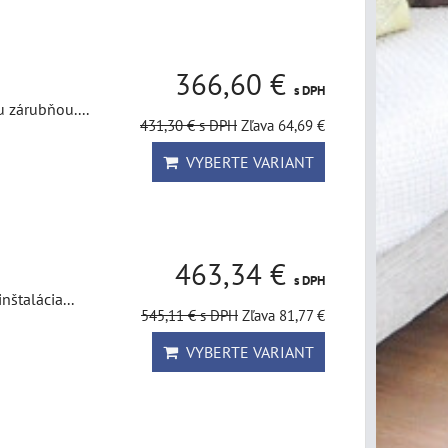
366,60 €
s DPH
u zárubňou....
431,30 €
s DPH
Zľava 64,69 €
VYBERTE VARIANT
463,34 €
s DPH
štalácia...
545,11 €
s DPH
Zľava 81,77 €
VYBERTE VARIANT