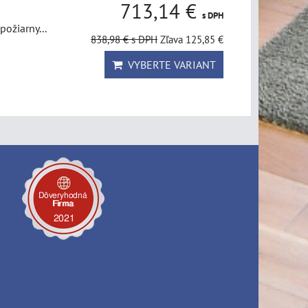
713,14 €
s DPH
ožiarny...
838,98 €
s DPH
Zľava 125,85 €
VYBERTE VARIANT