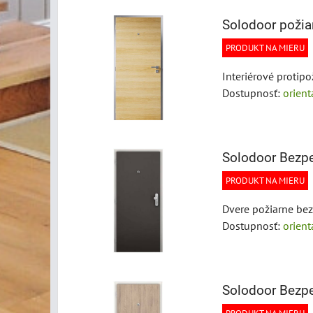
Solodoor požia
PRODUKT NA MIERU
Interiérové protipo
Dostupnosť:
orien
Solodoor Bezpe
PRODUKT NA MIERU
Dvere požiarne bezp
Dostupnosť:
orien
Solodoor Bezpe