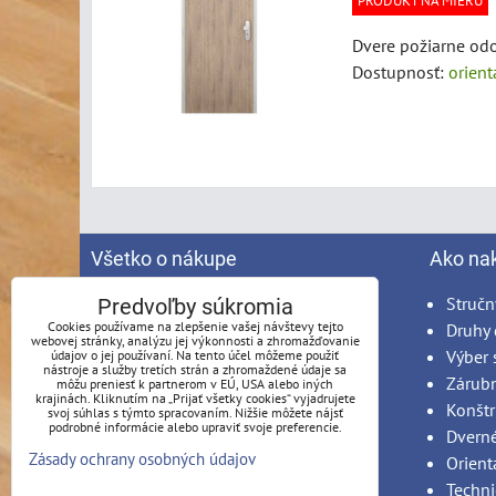
PRODUKT NA MIERU
Dvere požiarne odo
Dostupnosť:
orien
Všetko o nákupe
Ako na
Spracovanie osobných údajov
Stručn
Predvoľby súkromia
Cookies používame na zlepšenie vašej návštevy tejto
Obchodné podmienky
Druhy 
webovej stránky, analýzu jej výkonnosti a zhromažďovanie
Reklamačný poriadok
Výber 
údajov o jej používaní. Na tento účel môžeme použiť
nástroje a služby tretích strán a zhromaždené údaje sa
Možnosti platby
Zárub
môžu preniesť k partnerom v EÚ, USA alebo iných
krajinách. Kliknutím na „Prijať všetky cookies“ vyjadrujete
Možnosti dopravy
Konštr
svoj súhlas s týmto spracovaním. Nižšie môžete nájsť
podrobné informácie alebo upraviť svoje preferencie.
Produkty na mieru - podmienky
Dvern
Zásady ochrany osobných údajov
Montáž
Orient
Techni