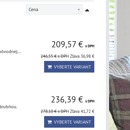
Cena
209,57 €
s DPH
pôvodnej...
246,55 €
s DPH
Zľava 36,98 €
VYBERTE VARIANT
236,39 €
s DPH
zárubňou.
278,10 €
s DPH
Zľava 41,72 €
VYBERTE VARIANT