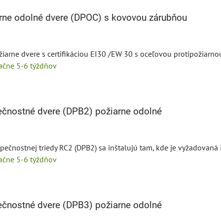
rne odolné dvere (DPOC) s kovovou zárubňou
žiarne dvere s certifikáciou EI30 /EW 30 s oceľovou protipožiarno
tačne 5-6 týždňov
čnostné dvere (DPB2) požiarne odolné
ečnostnej triedy RC2 (DPB2) sa inštalujú tam, kde je vyžadovaná in
tačne 5-6 týždňov
čnostné dvere (DPB3) požiarne odolné