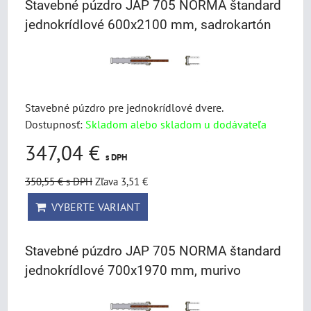
Stavebné púzdro JAP 705 NORMA štandard
jednokrídlové 600x2100 mm, sadrokartón
Stavebné púzdro pre jednokrídlové dvere.
Dostupnosť:
Skladom alebo skladom u dodávateľa
347,04 €
s DPH
350,55 €
s DPH
Zľava 3,51 €
VYBERTE VARIANT
Stavebné púzdro JAP 705 NORMA štandard
jednokrídlové 700x1970 mm, murivo