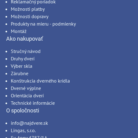
Reklamačný poriadok
Možnosti platby
Možnosti dopravy
Produkty na mieru - podmienky
Montáž
Ako nakupovať
Stručný návod
Druhy dverí
Výber skla
Zárubne
Konštrukcia dverného krídla
Dverné výplne
Orientácia dverí
Technické informácie
O spoločnosti
info@najdvere.sk
Lingas, s.r.o.
Sv. Anny 4787/1A