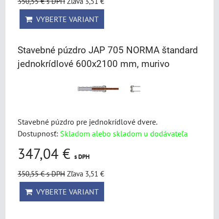
350,55 €
s DPH
Zľava 3,51 €
VYBERTE VARIANT
Stavebné púzdro JAP 705 NORMA štandard
jednokrídlové 600x2100 mm, murivo
Stavebné púzdro pre jednokrídlové dvere.
Dostupnosť:
Skladom alebo skladom u dodávateľa
347,04 €
s DPH
350,55 €
s DPH
Zľava 3,51 €
VYBERTE VARIANT