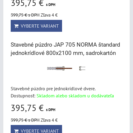
395,75 €
s DPH
399,75 €
s DPH
Zľava 4 €
VYBERTE VARIANT
Stavebné púzdro JAP 705 NORMA štandard
jednokrídlové 800x2100 mm, sadrokartón
Stavebné púzdro pre jednokrídlové dvere.
Dostupnosť:
Skladom alebo skladom u dodávateľa
395,75 €
s DPH
399,75 €
s DPH
Zľava 4 €
VYBERTE VARIANT