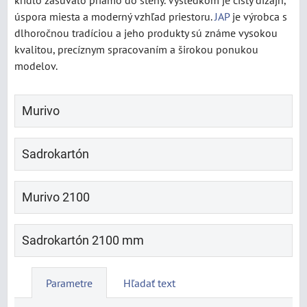
krídlo zasúvalo priamo do steny. Výsledkom je čistý dizajn,
úspora miesta a moderný vzhľad priestoru.
JAP
je výrobca s
dlhoročnou tradíciou a jeho produkty sú známe vysokou
kvalitou, precíznym spracovaním a širokou ponukou
modelov.
Murivo
Sadrokartón
Murivo 2100
Sadrokartón 2100 mm
Parametre
Hľadať text