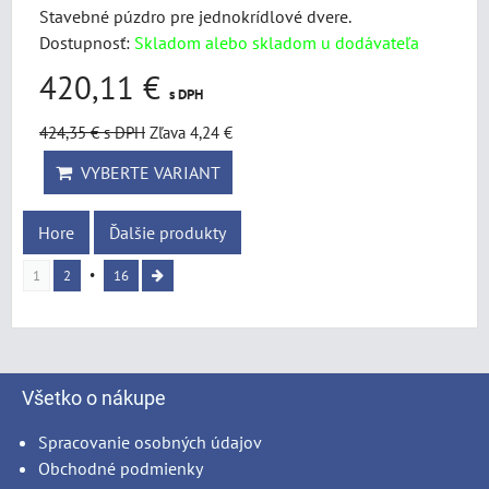
Stavebné púzdro pre jednokrídlové dvere.
Dostupnosť:
Skladom alebo skladom u dodávateľa
420,11 €
s DPH
424,35 €
s DPH
Zľava 4,24 €
VYBERTE VARIANT
Hore
Ďalšie produkty
1
2
16
Všetko o nákupe
Spracovanie osobných údajov
Obchodné podmienky