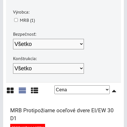
Výrobca:
MRB (1)
Bezpečnosť:
Konštrukcia:
Mriežka
Zoznam
Tabuľka
MRB Protipožiarne oceľové dvere EI/EW 30
D1