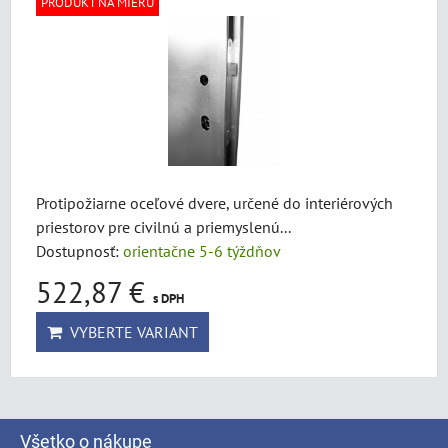
PRODUKT NA MIERU
Protipožiarne oceľové dvere, určené do interiérových
priestorov pre civilnú a priemyslenú...
Dostupnosť:
orientačne 5-6 týždňov
522,87 €
s DPH
VYBERTE VARIANT
Všetko o nákupe