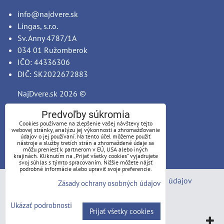
info@najdvere.sk
Lingas, s.r.o.
Sv. Anny 4787/1A
034 01 Ružomberok
IČO: 44336306
DIČ: SK2022672883
NajDvere.sk
2026 ©
Predvoľby súkromia
Cookies používame na zlepšenie vašej návštevy tejto
webovej stránky, analýzu jej výkonnosti a zhromažďovanie
údajov o jej používaní. Na tento účel môžeme použiť
nástroje a služby tretích strán a zhromaždené údaje sa
môžu preniesť k partnerom v EÚ, USA alebo iných
krajinách. Kliknutím na „Prijať všetky cookies“ vyjadrujete
svoj súhlas s týmto spracovaním. Nižšie môžete nájsť
podrobné informácie alebo upraviť svoje preferencie.
Predvoľby súkromia
Zásady ochrany osobných údajov
Zásady ochrany osobných údajov
Stav objednávky
Ukázať podrobnosti
Prijať všetky cookies
Vytvorené pomocou:
BiznisWeb.sk