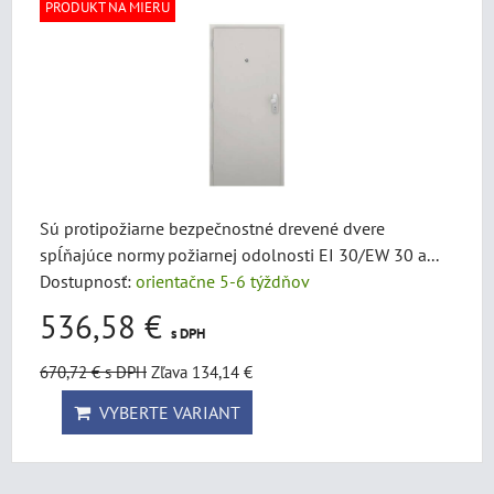
PRODUKT NA MIERU
Sú protipožiarne bezpečnostné drevené dvere
spĺňajúce normy požiarnej odolnosti EI 30/EW 30 a...
Dostupnosť:
orientačne 5-6 týždňov
536,58 €
s DPH
670,72 €
s DPH
Zľava 134,14 €
VYBERTE VARIANT