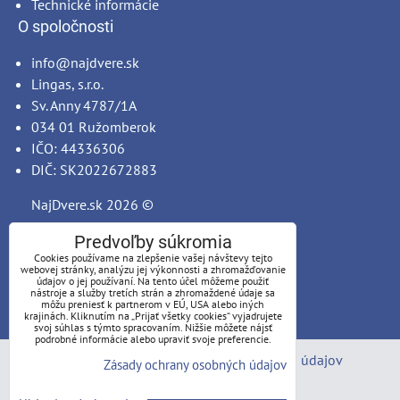
Technické informácie
O spoločnosti
info@najdvere.sk
Lingas, s.r.o.
Sv. Anny 4787/1A
034 01 Ružomberok
IČO: 44336306
DIČ: SK2022672883
NajDvere.sk
2026 ©
Predvoľby súkromia
Cookies používame na zlepšenie vašej návštevy tejto
webovej stránky, analýzu jej výkonnosti a zhromažďovanie
údajov o jej používaní. Na tento účel môžeme použiť
nástroje a služby tretích strán a zhromaždené údaje sa
môžu preniesť k partnerom v EÚ, USA alebo iných
krajinách. Kliknutím na „Prijať všetky cookies“ vyjadrujete
svoj súhlas s týmto spracovaním. Nižšie môžete nájsť
podrobné informácie alebo upraviť svoje preferencie.
Predvoľby súkromia
Zásady ochrany osobných údajov
Zásady ochrany osobných údajov
Stav objednávky