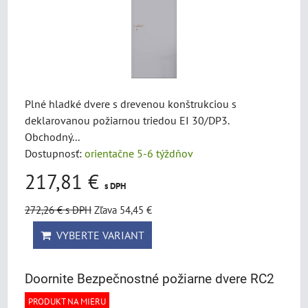
Plné hladké dvere s drevenou konštrukciou s
deklarovanou požiarnou triedou EI 30/DP3.
Obchodný...
Dostupnosť:
orientačne 5-6 týždňov
217,81 €
s DPH
272,26 €
s DPH
Zľava 54,45 €
VYBERTE VARIANT
Doornite Bezpečnostné požiarne dvere RC2
PRODUKT NA MIERU