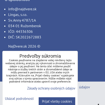
info@najdvere.sk
Lingas, s.r.o.
Sv. Anny 4787/1A
034 01 Ružomberok
IČO: 44336306
DIČ: SK2022672883
NajDvere.sk
2026 ©
Predvoľby súkromia
Cookies používame na zlepšenie vašej návštevy tejto
webovej stránky, analýzu jej výkonnosti a zhromažďovanie
údajov o jej používaní. Na tento účel môžeme použiť
nástroje a služby tretích strán a zhromaždené údaje sa
môžu preniesť k partnerom v EÚ, USA alebo iných
krajinách. Kliknutím na „Prijať všetky cookies“ vyjadrujete
svoj súhlas s týmto spracovaním. Nižšie môžete nájsť
podrobné informácie alebo upraviť svoje preferencie.
Predvoľby súkromia
Zásady ochrany osobných údajov
Zásady ochrany osobných údajov
Stav objednávky
Ukázať podrobnosti
Prijať všetky cookies