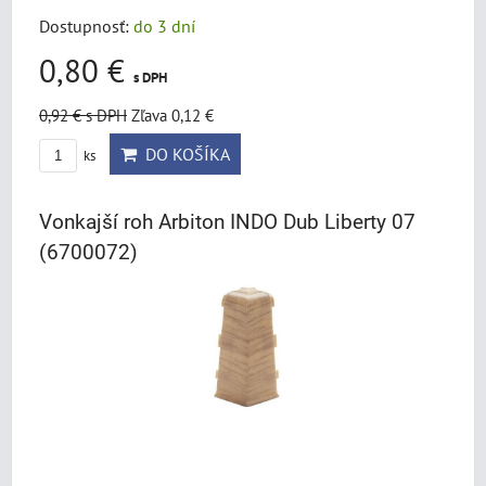
Dostupnosť:
do 3 dní
0,80 €
s DPH
0,92 €
s DPH
Zľava 0,12 €
DO KOŠÍKA
ks
Vonkajší roh Arbiton INDO Dub Liberty 07
(6700072)