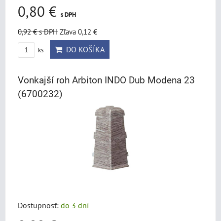
0,80 €
s DPH
0,92 €
s DPH
Zľava 0,12 €
DO KOŠÍKA
ks
Vonkajší roh Arbiton INDO Dub Modena 23
(6700232)
Dostupnosť:
do 3 dní