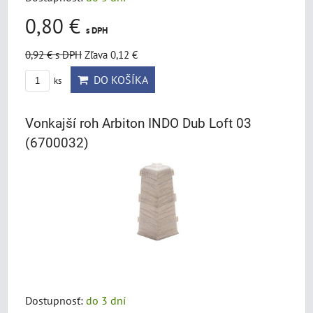
0,80 €
s DPH
0,92 €
s DPH
Zľava 0,12 €
DO KOŠÍKA
ks
Vonkajší roh Arbiton INDO Dub Loft 03
(6700032)
Dostupnosť:
do 3 dní