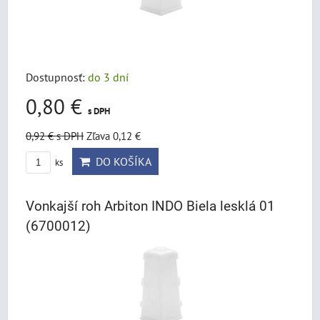
Dostupnosť:
do 3 dní
0,80 €
s DPH
0,92 €
s DPH
Zľava 0,12 €
DO KOŠÍKA
ks
Vonkajší roh Arbiton INDO Biela lesklá 01
(6700012)