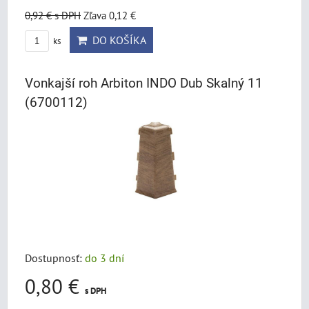
0,92 €
s DPH
Zľava 0,12 €
DO KOŠÍKA
ks
Vonkajší roh Arbiton INDO Dub Skalný 11
(6700112)
Dostupnosť:
do 3 dní
0,80 €
s DPH