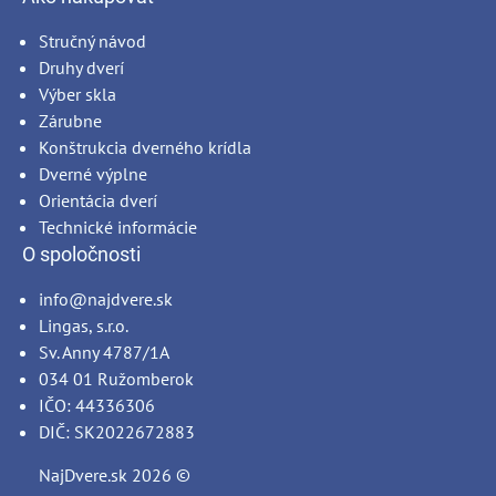
Stručný návod
Druhy dverí
Výber skla
Zárubne
Konštrukcia dverného krídla
Dverné výplne
Orientácia dverí
Technické informácie
O spoločnosti
info@najdvere.sk
Lingas, s.r.o.
Sv. Anny 4787/1A
034 01 Ružomberok
IČO: 44336306
DIČ: SK2022672883
NajDvere.sk
2026 ©