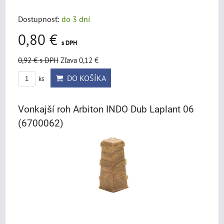
Dostupnosť:
do 3 dní
0,80 €
s DPH
0,92 €
s DPH
Zľava 0,12 €
DO KOŠÍKA
ks
Vonkajší roh Arbiton INDO Dub Laplant 06
(6700062)