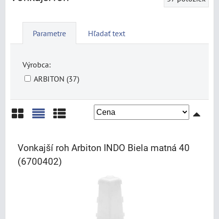
Parametre
Hľadať text
Výrobca:
ARBITON (37)
Mriežka
Zoznam
Tabuľka
Vonkajší roh Arbiton INDO Biela matná 40
(6700402)