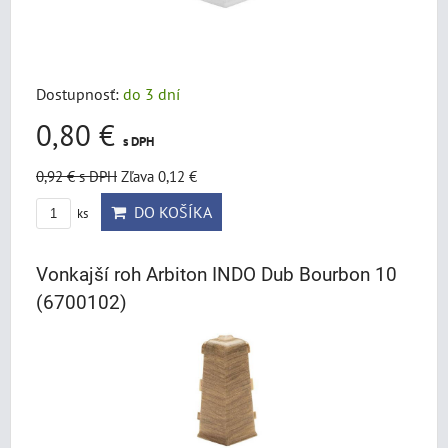
Dostupnosť:
do 3 dní
0,80 €
s DPH
0,92 €
s DPH
Zľava 0,12 €
DO KOŠÍKA
ks
Vonkajší roh Arbiton INDO Dub Bourbon 10
(6700102)