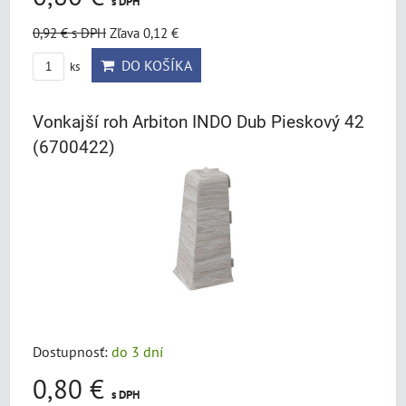
s DPH
0,92 €
s DPH
Zľava 0,12 €
DO KOŠÍKA
ks
Vonkajší roh Arbiton INDO Dub Pieskový 42
(6700422)
Dostupnosť:
do 3 dní
0,80 €
s DPH