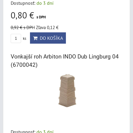
Dostupnosť:
do 3 dní
0,80 €
s DPH
0,92 €
s DPH
Zľava 0,12 €
DO KOŠÍKA
ks
Vonkajší roh Arbiton INDO Dub Lingburg 04
(6700042)
Dostupnosť:
do 3 dní