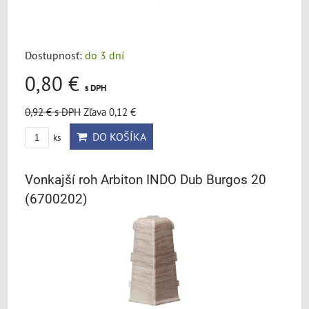
Dostupnosť:
do 3 dní
0,80 €
s DPH
0,92 €
s DPH
Zľava 0,12 €
DO KOŠÍKA
ks
Vonkajší roh Arbiton INDO Dub Burgos 20
(6700202)