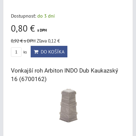
Dostupnosť:
do 3 dní
0,80 €
s DPH
0,92 €
s DPH
Zľava 0,12 €
DO KOŠÍKA
ks
Vonkajší roh Arbiton INDO Dub Kaukazský
16 (6700162)