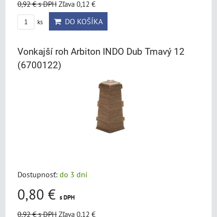
0,92 €
s DPH
Zľava 0,12 €
DO KOŠÍKA
ks
Vonkajší roh Arbiton INDO Dub Tmavý 12
(6700122)
Dostupnosť:
do 3 dní
0,80 €
s DPH
0,92 €
s DPH
Zľava 0,12 €