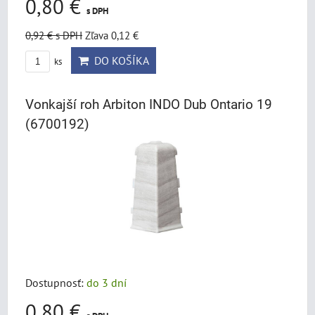
0,80 €
s DPH
0,92 €
s DPH
Zľava 0,12 €
DO KOŠÍKA
ks
Vonkajší roh Arbiton INDO Dub Ontario 19
(6700192)
Dostupnosť:
do 3 dní
0,80 €