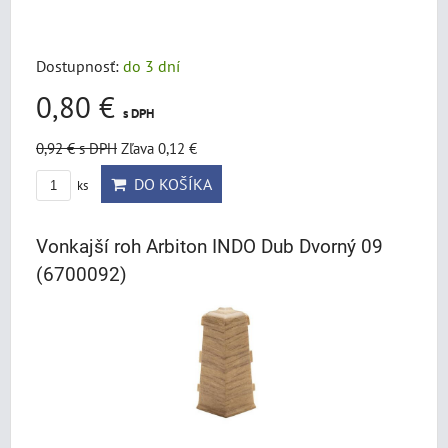
Dostupnosť:
do 3 dní
0,80 €
s DPH
0,92 €
s DPH
Zľava 0,12 €
DO KOŠÍKA
ks
Vonkajší roh Arbiton INDO Dub Dvorný 09
(6700092)