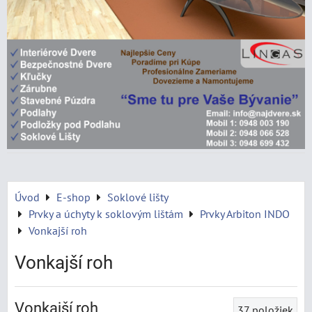
Úvod
E-shop
Soklové lišty
Prvky a úchyty k soklovým lištám
Prvky Arbiton INDO
Vonkajší roh
Vonkajší roh
Vonkajší roh
37
položiek