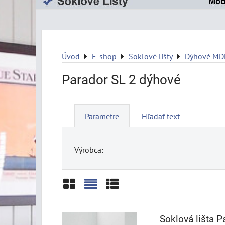
Úvod
E-shop
Soklové lišty
Dýhové MDF
Parador SL 2 dýhové
Parametre
Hľadať text
Výrobca:
Mriežka
Zoznam
Tabuľka
Soklová lišta 