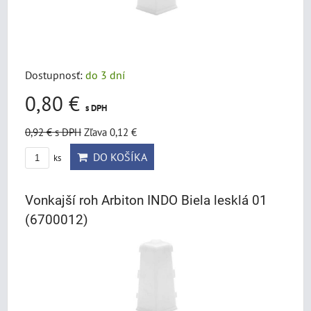
Dostupnosť:
do 3 dní
0,80 €
s DPH
0,92 €
s DPH
Zľava 0,12 €
DO KOŠÍKA
ks
Vonkajší roh Arbiton INDO Biela lesklá 01
(6700012)