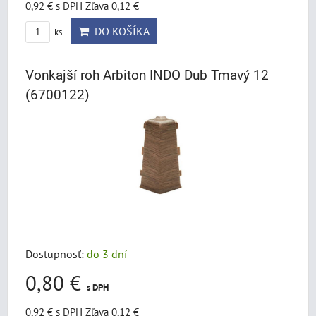
0,92 €
s DPH
Zľava 0,12 €
DO KOŠÍKA
ks
Vonkajší roh Arbiton INDO Dub Tmavý 12
(6700122)
Dostupnosť:
do 3 dní
0,80 €
s DPH
0,92 €
s DPH
Zľava 0,12 €