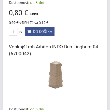
Dostupnosť:
do 3 dní
0,80 €
s DPH
0,92 €
s DPH
Zľava 0,12 €
DO KOŠÍKA
ks
Vonkajší roh Arbiton INDO Dub Lingburg 04
(6700042)
Dostupnosť:
do 3 dní