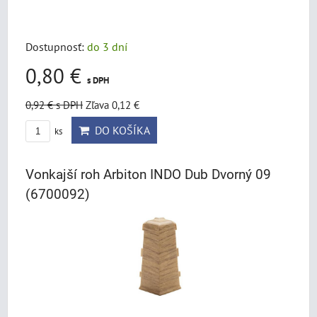
Dostupnosť:
do 3 dní
0,80 €
s DPH
0,92 €
s DPH
Zľava 0,12 €
DO KOŠÍKA
ks
Vonkajší roh Arbiton INDO Dub Dvorný 09
(6700092)