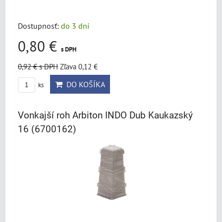
Dostupnosť:
do 3 dní
0,80 €
s DPH
0,92 €
s DPH
Zľava 0,12 €
DO KOŠÍKA
ks
Vonkajší roh Arbiton INDO Dub Kaukazský
16 (6700162)