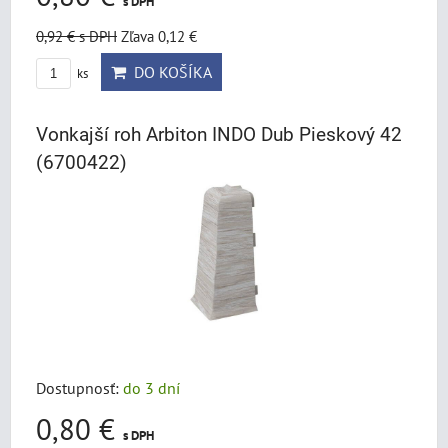
s DPH
0,92 €
s DPH
Zľava 0,12 €
DO KOŠÍKA
ks
Vonkajší roh Arbiton INDO Dub Pieskový 42
(6700422)
Dostupnosť:
do 3 dní
0,80 €
s DPH