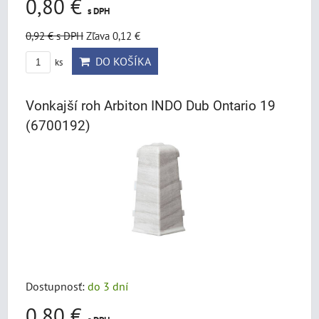
0,80 €
s DPH
0,92 €
s DPH
Zľava 0,12 €
DO KOŠÍKA
ks
Vonkajší roh Arbiton INDO Dub Ontario 19
(6700192)
Dostupnosť:
do 3 dní
0,80 €