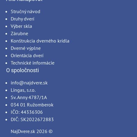
Stručný návod
Druhy dverí
Výber skla
Zárubne
Konštrukcia dverného krídla
Dverné výplne
Orientácia dverí
Technické informácie
O spoločnosti
info@najdvere.sk
Lingas, s.r.o.
Sv. Anny 4787/1A
034 01 Ružomberok
IČO: 44336306
DIČ: SK2022672883
NajDvere.sk
2026 ©