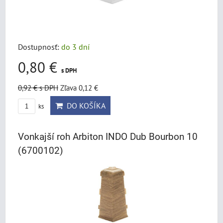
Dostupnosť:
do 3 dní
0,80 €
s DPH
0,92 €
s DPH
Zľava 0,12 €
DO KOŠÍKA
ks
Vonkajší roh Arbiton INDO Dub Bourbon 10
(6700102)