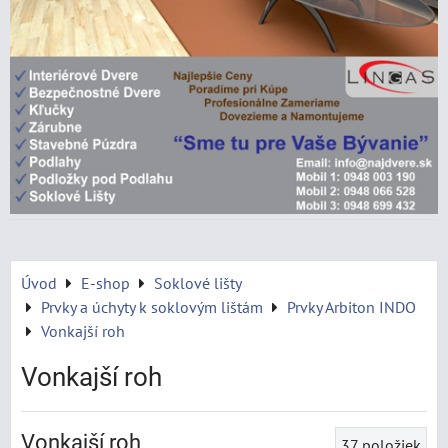
Úvod
E-shop
Soklové lišty
Prvky a úchyty k soklovým lištám
Prvky Arbiton INDO
Vonkajší roh
Vonkajší roh
Vonkajší roh
37
položiek