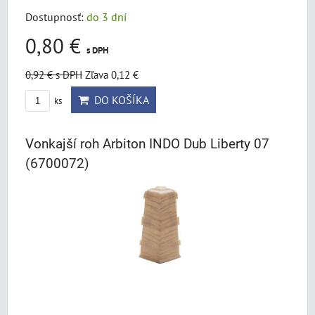
Dostupnosť:
do 3 dní
0,80 €
s DPH
0,92 €
s DPH
Zľava 0,12 €
DO KOŠÍKA
ks
Vonkajší roh Arbiton INDO Dub Liberty 07
(6700072)