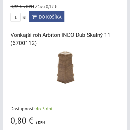
0,92 €
s DPH
Zľava 0,12 €
DO KOŠÍKA
ks
Vonkajší roh Arbiton INDO Dub Skalný 11
(6700112)
Dostupnosť:
do 3 dní
0,80 €
s DPH