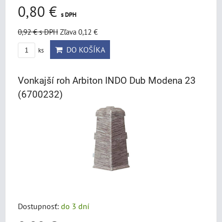
0,80 €
s DPH
0,92 €
s DPH
Zľava 0,12 €
DO KOŠÍKA
ks
Vonkajší roh Arbiton INDO Dub Modena 23
(6700232)
Dostupnosť:
do 3 dní