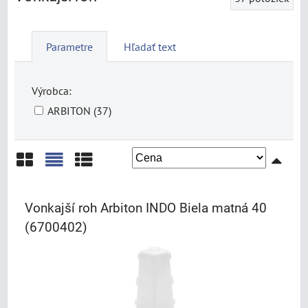
Parametre
Hľadať text
Výrobca:
ARBITON (37)
Mriežka
Zoznam
Tabuľka
Vonkajší roh Arbiton INDO Biela matná 40
(6700402)