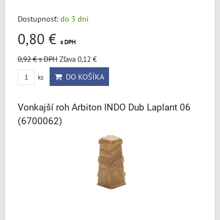
Dostupnosť:
do 3 dní
0,80 €
s DPH
0,92 €
s DPH
Zľava 0,12 €
DO KOŠÍKA
ks
Vonkajší roh Arbiton INDO Dub Laplant 06
(6700062)