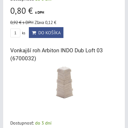
0,80 €
s DPH
0,92 €
s DPH
Zľava 0,12 €
DO KOŠÍKA
ks
Vonkajší roh Arbiton INDO Dub Loft 03
(6700032)
Dostupnosť:
do 3 dní