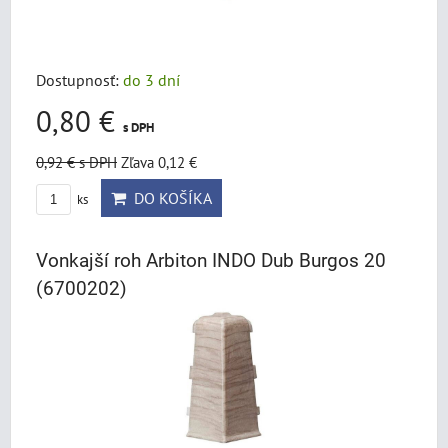
Dostupnosť:
do 3 dní
0,80 €
s DPH
0,92 €
s DPH
Zľava 0,12 €
DO KOŠÍKA
ks
Vonkajší roh Arbiton INDO Dub Burgos 20
(6700202)