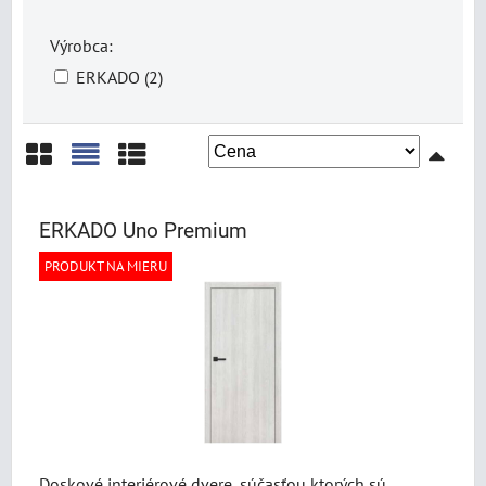
Výrobca:
ERKADO (2)
Mriežka
Zoznam
Tabuľka
ERKADO Uno Premium
PRODUKT NA MIERU
Doskové interiérové dvere, súčasťou ktorých sú