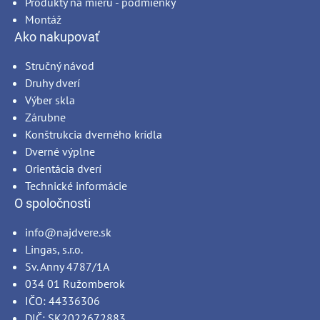
Produkty na mieru - podmienky
Montáž
Ako nakupovať
Stručný návod
Druhy dverí
Výber skla
Zárubne
Konštrukcia dverného krídla
Dverné výplne
Orientácia dverí
Technické informácie
O spoločnosti
info@najdvere.sk
Lingas, s.r.o.
Sv. Anny 4787/1A
034 01 Ružomberok
IČO: 44336306
DIČ: SK2022672883