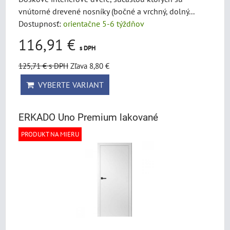
vnútorné drevené nosníky (bočné a vrchný, dolný...
Dostupnosť:
orientačne 5-6 týždňov
116,91 €
s DPH
125,71 €
s DPH
Zľava 8,80 €
VYBERTE VARIANT
ERKADO Uno Premium lakované
PRODUKT NA MIERU