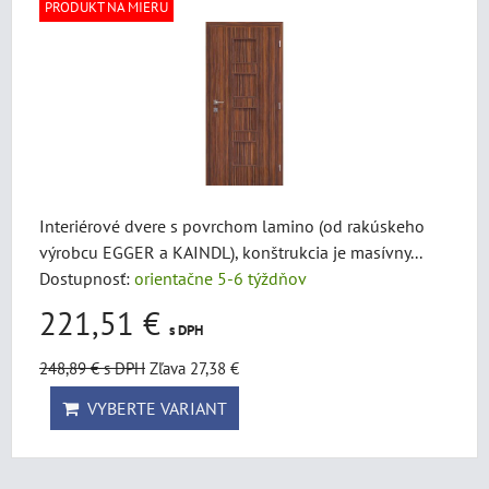
PRODUKT NA MIERU
Interiérové dvere s povrchom lamino (od rakúskeho
výrobcu EGGER a KAINDL), konštrukcia je masívny...
Dostupnosť:
orientačne 5-6 týždňov
221,51 €
s DPH
248,89 €
s DPH
Zľava 27,38 €
VYBERTE VARIANT