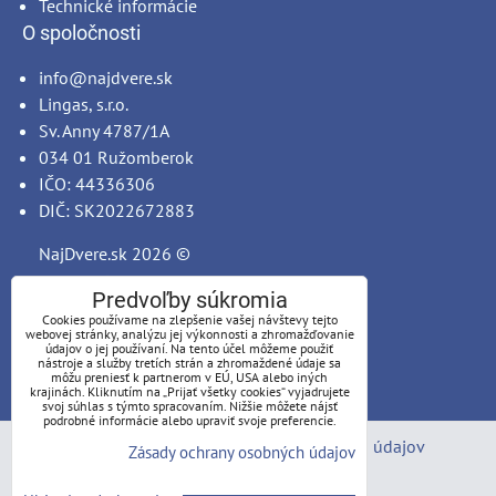
Technické informácie
O spoločnosti
info@najdvere.sk
Lingas, s.r.o.
Sv. Anny 4787/1A
034 01 Ružomberok
IČO: 44336306
DIČ: SK2022672883
NajDvere.sk
2026 ©
Predvoľby súkromia
Cookies používame na zlepšenie vašej návštevy tejto
webovej stránky, analýzu jej výkonnosti a zhromažďovanie
údajov o jej používaní. Na tento účel môžeme použiť
nástroje a služby tretích strán a zhromaždené údaje sa
môžu preniesť k partnerom v EÚ, USA alebo iných
krajinách. Kliknutím na „Prijať všetky cookies“ vyjadrujete
svoj súhlas s týmto spracovaním. Nižšie môžete nájsť
podrobné informácie alebo upraviť svoje preferencie.
Predvoľby súkromia
Zásady ochrany osobných údajov
Zásady ochrany osobných údajov
Stav objednávky