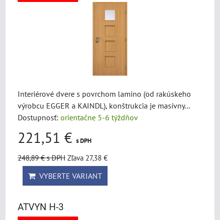
Interiérové dvere s povrchom lamino (od rakúskeho
výrobcu EGGER a KAINDL), konštrukcia je masívny...
Dostupnosť:
orientačne 5-6 týždňov
221,51 €
s DPH
248,89 €
s DPH
Zľava 27,38 €
VYBERTE VARIANT
ATVYN H-3