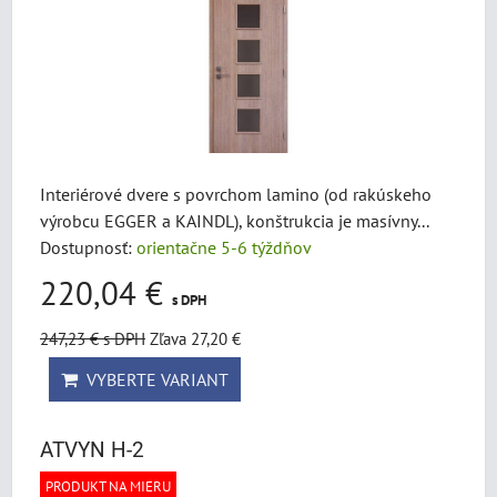
Interiérové dvere s povrchom lamino (od rakúskeho
výrobcu EGGER a KAINDL), konštrukcia je masívny...
Dostupnosť:
orientačne 5-6 týždňov
220,04 €
s DPH
247,23 €
s DPH
Zľava 27,20 €
VYBERTE VARIANT
ATVYN H-2
PRODUKT NA MIERU