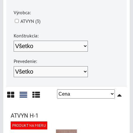
Výrobca:
ATVYN (3)
Konštrukcia:
Prevedenie:
Mriežka
Zoznam
Tabuľka
ATVYN H-1
PRODUKT NA MIERU