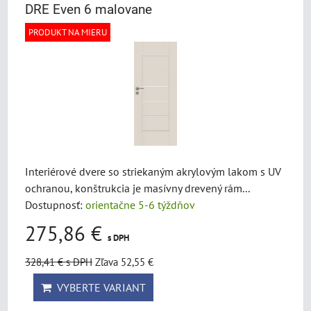
DRE Even 6 malovane
PRODUKT NA MIERU
Interiérové dvere so striekaným akrylovým lakom s UV
ochranou, konštrukcia je masívny drevený rám...
Dostupnosť:
orientačne 5-6 týždňov
275,86 €
s DPH
328,41 €
s DPH
Zľava 52,55 €
VYBERTE VARIANT