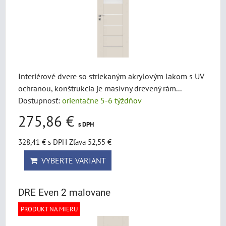
Interiérové dvere so striekaným akrylovým lakom s UV
ochranou, konštrukcia je masívny drevený rám...
Dostupnosť:
orientačne 5-6 týždňov
275,86 €
s DPH
328,41 €
s DPH
Zľava 52,55 €
VYBERTE VARIANT
DRE Even 2 malovane
PRODUKT NA MIERU