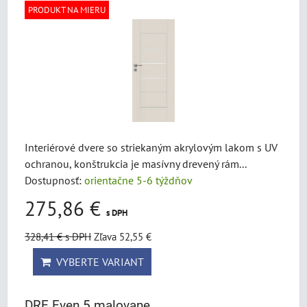
PRODUKT NA MIERU
Interiérové dvere so striekaným akrylovým lakom s UV
ochranou, konštrukcia je masívny drevený rám...
Dostupnosť:
orientačne 5-6 týždňov
275,86 €
s DPH
328,41 €
s DPH
Zľava 52,55 €
VYBERTE VARIANT
DRE Even 5 malovane