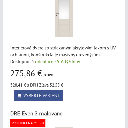
Interiérové dvere so striekaným akrylovým lakom s UV
ochranou, konštrukcia je masívny drevený rám...
Dostupnosť:
orientačne 5-6 týždňov
275,86 €
s DPH
328,41 €
s DPH
Zľava 52,55 €
VYBERTE VARIANT
DRE Even 3 malovane
PRODUKT NA MIERU