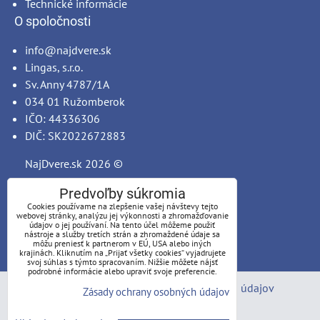
Technické informácie
O spoločnosti
info@najdvere.sk
Lingas, s.r.o.
Sv. Anny 4787/1A
034 01 Ružomberok
IČO: 44336306
DIČ: SK2022672883
NajDvere.sk
2026 ©
Predvoľby súkromia
Cookies používame na zlepšenie vašej návštevy tejto
webovej stránky, analýzu jej výkonnosti a zhromažďovanie
údajov o jej používaní. Na tento účel môžeme použiť
nástroje a služby tretích strán a zhromaždené údaje sa
môžu preniesť k partnerom v EÚ, USA alebo iných
krajinách. Kliknutím na „Prijať všetky cookies“ vyjadrujete
svoj súhlas s týmto spracovaním. Nižšie môžete nájsť
podrobné informácie alebo upraviť svoje preferencie.
Predvoľby súkromia
Zásady ochrany osobných údajov
Zásady ochrany osobných údajov
Stav objednávky