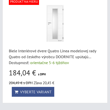
PRODUKT NA MIERU
Biele Interiérové ​​dvere Quatro Linea modelovej rady
Quatro od českého výrobcu DOORNITE upútajú...
Dostupnosť:
orientačne 5-6 týždňov
184,04 €
s DPH
204,49 €
s DPH
Zľava 20,45 €
VYBERTE VARIANT