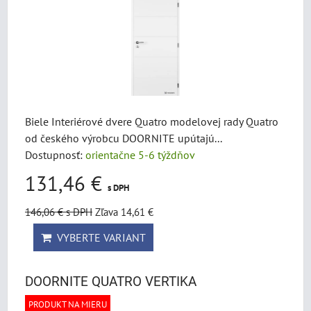
Biele Interiérové ​​dvere Quatro modelovej rady Quatro
od českého výrobcu DOORNITE upútajú...
Dostupnosť:
orientačne 5-6 týždňov
131,46 €
s DPH
146,06 €
s DPH
Zľava 14,61 €
VYBERTE VARIANT
DOORNITE QUATRO VERTIKA
PRODUKT NA MIERU