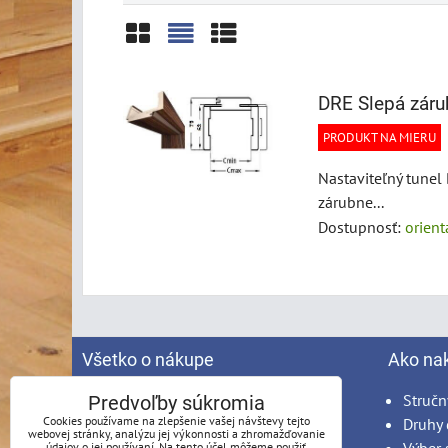
Mriežka
Zoznam
Tabuľka
DRE Slepá záru
PRODUKT NA MIERU
Nastaviteľný tunel
zárubne...
Dostupnosť:
orien
Všetko o nákupe
Ako na
Spracovanie osobných údajov
Stručn
Predvoľby súkromia
Cookies používame na zlepšenie vašej návštevy tejto
Obchodné podmienky
Druhy 
webovej stránky, analýzu jej výkonnosti a zhromažďovanie
údajov o jej používaní. Na tento účel môžeme použiť