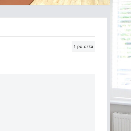
1
položka