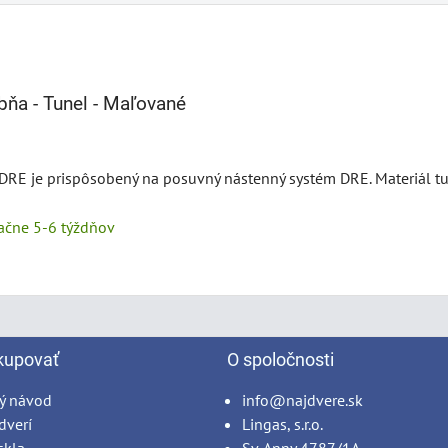
bňa - Tunel - Maľované
 DRE je prispôsobený na posuvný nástenný systém DRE. Materiál t
tačne 5-6 týždňov
kupovať
O spoločnosti
ý návod
info@najdvere.sk
dverí
Lingas, s.r.o.