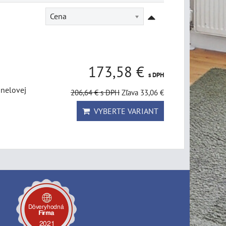
Cena
173,58 €
s DPH
unelovej
206,64 €
s DPH
Zľava 33,06 €
VYBERTE VARIANT