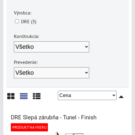
Výrobca:
DRE (3)
Konštrukcia:
Prevedenie:
Mriežka
Zoznam
Tabuľka
DRE Slepá zárubňa - Tunel - Finish
PRODUKT NA MIERU