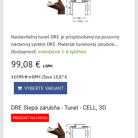
Nastaviteľný tunel DRE je prispôsobený na posuvný
nástenný systém DRE. Materiál tunelovej zárubne...
Dostupnosť:
orientačne 5-6 týždňov
99,08 €
s DPH
117,95 €
s DPH
Zľava 18,87 €
VYBERTE VARIANT
DRE Slepá zárubňa - Tunel - CELL, 3D
PRODUKT NA MIERU