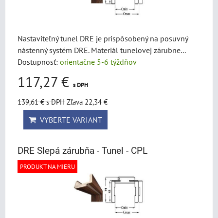
Nastaviteľný tunel DRE je prispôsobený na posuvný
nástenný systém DRE. Materiál tunelovej zárubne...
Dostupnosť:
orientačne 5-6 týždňov
117,27 €
s DPH
139,61 €
s DPH
Zľava 22,34 €
VYBERTE VARIANT
DRE Slepá zárubňa - Tunel - CPL
PRODUKT NA MIERU