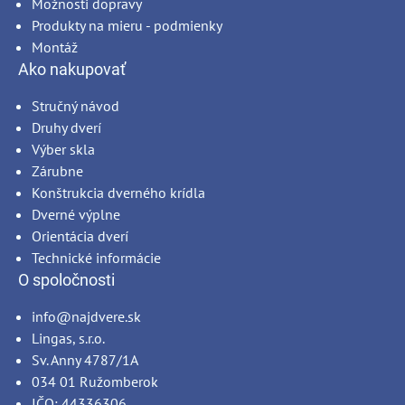
Možnosti dopravy
Produkty na mieru - podmienky
Montáž
Ako nakupovať
Stručný návod
Druhy dverí
Výber skla
Zárubne
Konštrukcia dverného krídla
Dverné výplne
Orientácia dverí
Technické informácie
O spoločnosti
info@najdvere.sk
Lingas, s.r.o.
Sv. Anny 4787/1A
034 01 Ružomberok
IČO: 44336306