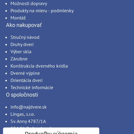
Možnosti dopravy
Produkty na mieru - podmienky
Montáž
Ako nakupovať
Stručný návod
Druhy dverí
Výber skla
Zárubne
Konštrukcia dverného krídla
Dverné výplne
Orientácia dverí
Technické informácie
O spoločnosti
info@najdvere.sk
Lingas, s.r.o.
Sv. Anny 4787/1A
034 01 Ružomberok