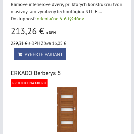
Rámové interiérové dvere, pri ktorých konštrukciu tvorí
masívny rám vyrobený technológiou STILE....
Dostupnosť:
orientačne 5-6 týždňov
213,26 €
s DPH
229,31 €
s DPH
Zľava 16,05 €
VYBERTE VARIANT
ERKADO Berberys 5
PRODUKT NA MIERU