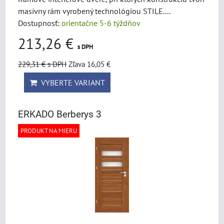
masívny rám vyrobený technológiou STILE....
Dostupnosť:
orientačne 5-6 týždňov
213,26 €
s DPH
229,31 €
s DPH
Zľava 16,05 €
VYBERTE VARIANT
ERKADO Berberys 3
PRODUKT NA MIERU