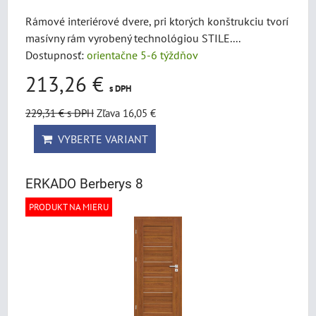
Rámové interiérové dvere, pri ktorých konštrukciu tvorí
masívny rám vyrobený technológiou STILE....
Dostupnosť:
orientačne 5-6 týždňov
213,26 €
s DPH
229,31 €
s DPH
Zľava 16,05 €
VYBERTE VARIANT
ERKADO Berberys 8
PRODUKT NA MIERU