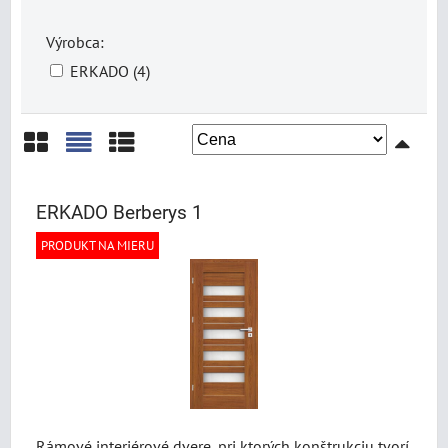
Výrobca:
ERKADO (4)
Mriežka
Zoznam
Tabuľka
ERKADO Berberys 1
PRODUKT NA MIERU
Rámové interiérové dvere, pri ktorých konštrukciu tvorí