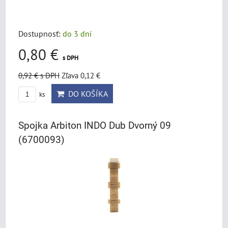
Dostupnosť:
do 3 dní
0,80 €
s DPH
0,92 €
s DPH
Zľava 0,12 €
DO KOŠÍKA
ks
Spojka Arbiton INDO Dub Dvorný 09
(6700093)