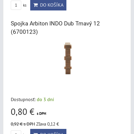
DO KOŠÍKA
ks
Spojka Arbiton INDO Dub Tmavý 12
(6700123)
Dostupnosť:
do 3 dní
0,80 €
s DPH
0,92 €
s DPH
Zľava 0,12 €