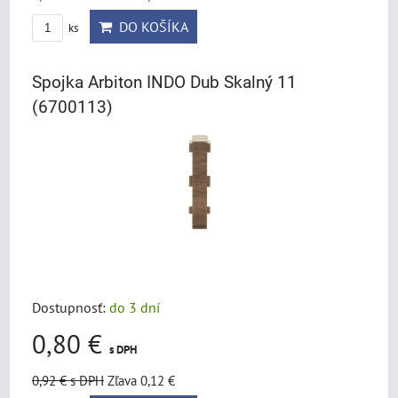
DO KOŠÍKA
ks
Spojka Arbiton INDO Dub Skalný 11
(6700113)
Dostupnosť:
do 3 dní
0,80 €
s DPH
0,92 €
s DPH
Zľava 0,12 €