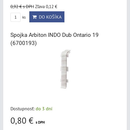
0,92 €
s DPH
Zľava 0,12 €
DO KOŠÍKA
ks
Spojka Arbiton INDO Dub Ontario 19
(6700193)
Dostupnosť:
do 3 dní
0,80 €
s DPH