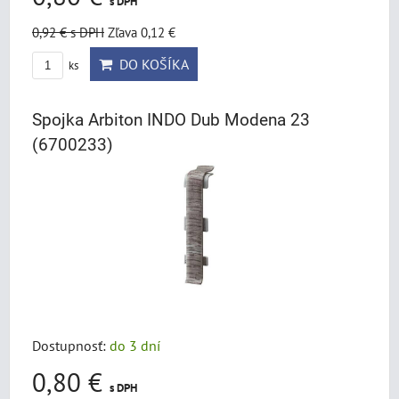
s DPH
0,92 €
s DPH
Zľava 0,12 €
DO KOŠÍKA
ks
Spojka Arbiton INDO Dub Modena 23
(6700233)
Dostupnosť:
do 3 dní
0,80 €
s DPH