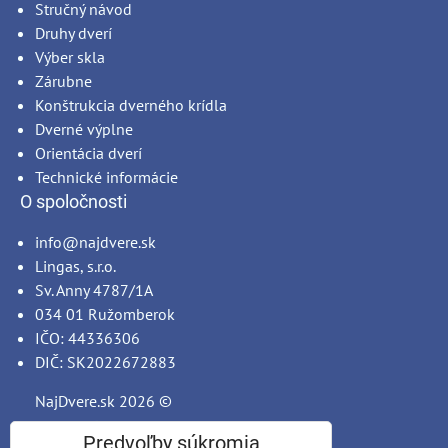
Stručný návod
Druhy dverí
Výber skla
Zárubne
Konštrukcia dverného krídla
Dverné výplne
Orientácia dverí
Technické informácie
O spoločnosti
info@najdvere.sk
Lingas, s.r.o.
Sv. Anny 4787/1A
034 01 Ružomberok
IČO: 44336306
DIČ: SK2022672883
NajDvere.sk
2026 ©
Predvoľby súkromia