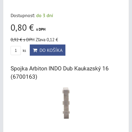
Dostupnosť:
do 3 dní
0,80 €
s DPH
0,92 €
s DPH
Zľava 0,12 €
DO KOŠÍKA
ks
Spojka Arbiton INDO Dub Kaukazský 16
(6700163)