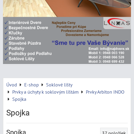
Úvod
E-shop
Soklové lišty
Prvky a úchyty k soklovým lištám
Prvky Arbiton INDO
Spojka
Spojka
Spojka
37
položiek