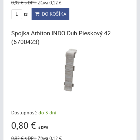
0,92 €
s DPH
Zľava 0,12 €
DO KOŠÍKA
ks
Spojka Arbiton INDO Dub Pieskový 42
(6700423)
Dostupnosť:
do 3 dní
0,80 €
s DPH
0,92 €
s DPH
Zľava 0,12 €