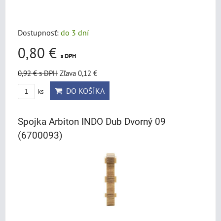
Dostupnosť:
do 3 dní
0,80 €
s DPH
0,92 €
s DPH
Zľava 0,12 €
DO KOŠÍKA
ks
Spojka Arbiton INDO Dub Dvorný 09
(6700093)