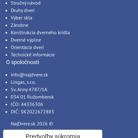
Stručný návod
Druhy dverí
Výber skla
Zárubne
Konštrukcia dverného krídla
Dverné výplne
Orientácia dverí
Technické informácie
O spoločnosti
info@najdvere.sk
Lingas, s.r.o.
Sv. Anny 4787/1A
034 01 Ružomberok
IČO: 44336306
DIČ: SK2022672883
NajDvere.sk
2026 ©
Predvoľby súkromia