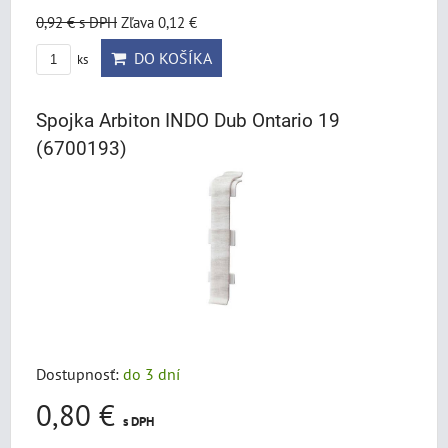
0,92 €
s DPH
Zľava 0,12 €
DO KOŠÍKA
ks
Spojka Arbiton INDO Dub Ontario 19
(6700193)
Dostupnosť:
do 3 dní
0,80 €
s DPH