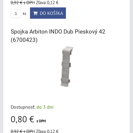
0,92 €
s DPH
Zľava 0,12 €
DO KOŠÍKA
ks
Spojka Arbiton INDO Dub Pieskový 42
(6700423)
Dostupnosť:
do 3 dní
0,80 €
s DPH
0,92 €
s DPH
Zľava 0,12 €