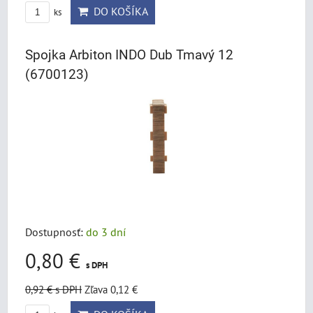
DO KOŠÍKA
ks
Spojka Arbiton INDO Dub Tmavý 12
(6700123)
Dostupnosť:
do 3 dní
0,80 €
s DPH
0,92 €
s DPH
Zľava 0,12 €