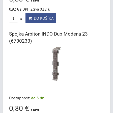
s DPH
0,92 €
s DPH
Zľava 0,12 €
DO KOŠÍKA
ks
Spojka Arbiton INDO Dub Modena 23
(6700233)
Dostupnosť:
do 3 dní
0,80 €
s DPH