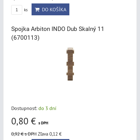
DO KOŠÍKA
ks
Spojka Arbiton INDO Dub Skalný 11
(6700113)
Dostupnosť:
do 3 dní
0,80 €
s DPH
0,92 €
s DPH
Zľava 0,12 €