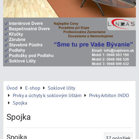
Úvod
E-shop
Soklové lišty
Prvky a úchyty k soklovým lištám
Prvky Arbiton INDO
Spojka
Spojka
Spojka
37
položiek