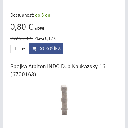
Dostupnosť:
do 3 dní
0,80 €
s DPH
0,92 €
s DPH
Zľava 0,12 €
DO KOŠÍKA
ks
Spojka Arbiton INDO Dub Kaukazský 16
(6700163)